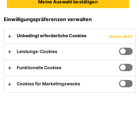
Meine Auswahl bestätigen
Produktdatenblatt
Alle Dokumente anzeigen
Einwilligungspräferenzen verwalten
Unbedingt erforderliche Cookies
Immer aktiv
Übersicht
Leistungs-Cookies
Anwendung
Funktionelle Cookies
Sehr matte Versiegelung für die Sika ComfortFloor®
Produktreihe.
Cookies für Marketingzwecke
Vorteile
Wasserbasierend