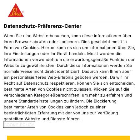
Menü
Datenschutz-Präferenz-Center
Sikafloor®
Sikafloor Bau
Sikafloor®-304 W Matt
Wenn Sie eine Website besuchen, kann diese Informationen über
Ihren Browser abrufen oder speichern. Dies geschieht meist in
Sikafloor®-304 W Matt
Form von Cookies. Hierbei kann es sich um Informationen über Sie,
Ihre Einstellungen oder Ihr Gerät handeln. Meist werden die
UV-STABILE, TRANSPARENTE, Sehr MATTE, WÄSSRIGE PUR
Informationen verwendet, um die erwartungsgemäße Funktion der
VERSIEGELUNG, BESTANDTEIL DER SIKA COMFORTFLOOR-
Website zu gewährleisten. Durch diese Informationen werden Sie
SYSTEME
normalerweise nicht direkt identifiziert. Dadurch kann Ihnen aber
ein personalisierteres Web-Erlebnis geboten werden. Da wir Ihr
Recht auf Datenschutz respektieren, können Sie sich entscheiden,
Sikafloor®-304 W Matt ist eine 2-komponentige,
bestimmte Arten von Cookies nicht zulassen. Klicken Sie auf die
wasserbasierende, sehr matte Polyurethan-Versiegelung
verschiedenen Kategorieüberschriften, um mehr zu erfahren und
mit sehr geringem VOC-Gehalt.
unsere Standardeinstellungen zu ändern. Die Blockierung
bestimmter Arten von Cookies kann jedoch zu einer
beeinträchtigten Erfahrung mit der von uns zur Verfügung
Wasserbasierend
gestellten Website und Dienste führen.
Sehr geringer Geruch
COOKIE POLICY
Gute UV- und Vergilbungsbeständigkeit