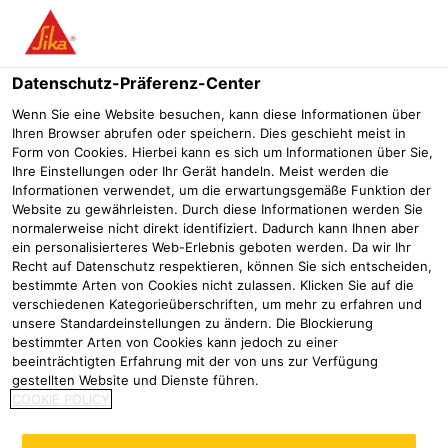
Menü
Datenschutz-Präferenz-Center
Sikafloor®
Sikafloor Marine
Sikafloor® Marine-18
Wenn Sie eine Website besuchen, kann diese Informationen über
Ihren Browser abrufen oder speichern. Dies geschieht meist in
Sikafloor® Marine-18
Form von Cookies. Hierbei kann es sich um Informationen über Sie,
Ihre Einstellungen oder Ihr Gerät handeln. Meist werden die
Ausgleichsmörtel für Innendecks
Informationen verwendet, um die erwartungsgemäße Funktion der
Website zu gewährleisten. Durch diese Informationen werden Sie
normalerweise nicht direkt identifiziert. Dadurch kann Ihnen aber
Sikafloor® Marine-18 ist ein Mörtel auf kunststoffvergüteter
ein personalisierteres Web-Erlebnis geboten werden. Da wir Ihr
Zementbasis, der als Ausgleichsmörtel oder
Recht auf Datenschutz respektieren, können Sie sich entscheiden,
bestimmte Arten von Cookies nicht zulassen. Klicken Sie auf die
®
Zwischenschicht in viskoelastischen Sikafloor
Marine
verschiedenen Kategorieüberschriften, um mehr zu erfahren und
Systemen eingesetzt wird.
Mehr
unsere Standardeinstellungen zu ändern. Die Blockierung
Sikafloor® Marine-18 ist getestet nach FTP Code System
bestimmter Arten von Cookies kann jedoch zu einer
und erfüllt die Anforderungen der Internationalen
Hochbelastbar und sehr flexibel
beeinträchtigten Erfahrung mit der von uns zur Verfügung
gestellten Website und Dienste führen.
Für geneigte Flächen geeignet
Maritimen Organisation (IMO).
COOKIE POLICY
Nicht brennbar