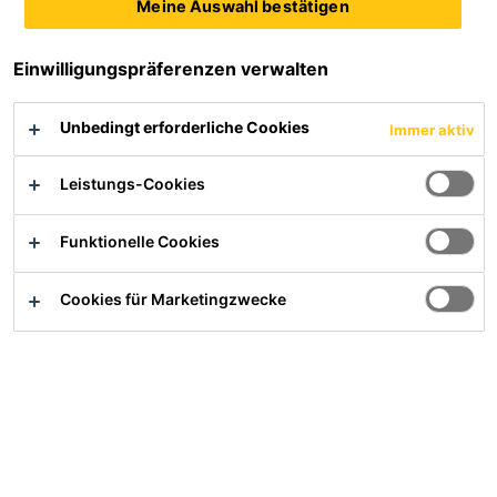
Meine Auswahl bestätigen
Produktdatenblatt
Alle Dokumente anzeigen
Einwilligungspräferenzen verwalten
Unbedingt erforderliche Cookies
Immer aktiv
Übersicht
Leistungs-Cookies
PRODUKTVORTEILE
Funktionelle Cookies
Hochbelastbar und sehr flexibel
Cookies für Marketingzwecke
Für geneigte Flächen geeignet
Nicht brennbar
Leicht verarbeitbarer Ausgleichsmörtel
Niedriges E-Modul