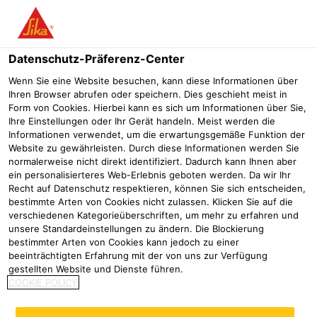
Menü
Datenschutz-Präferenz-Center
SikaForce®
SikaForce®-110 CT14
Wenn Sie eine Website besuchen, kann diese Informationen über
Ihren Browser abrufen oder speichern. Dies geschieht meist in
SikaForce®-110 CT14
Form von Cookies. Hierbei kann es sich um Informationen über Sie,
Ihre Einstellungen oder Ihr Gerät handeln. Meist werden die
Einkomponentiger Klebstoff zur Paneelverklebung
Informationen verwendet, um die erwartungsgemäße Funktion der
Website zu gewährleisten. Durch diese Informationen werden Sie
normalerweise nicht direkt identifiziert. Dadurch kann Ihnen aber
SikaForce®-110 CT14 ist ein schäumender,
ein personalisierteres Web-Erlebnis geboten werden. Da wir Ihr
einkomponentiger Polyurethanklebstoff zur Verklebung von
Recht auf Datenschutz respektieren, können Sie sich entscheiden,
bestimmte Arten von Cookies nicht zulassen. Klicken Sie auf die
Sandwichpaneelen und anderen großflächigen
verschiedenen Kategorieüberschriften, um mehr zu erfahren und
Konstruktionen unterschiedlicher Materialien.
unsere Standardeinstellungen zu ändern. Die Blockierung
bestimmter Arten von Cookies kann jedoch zu einer
Niedriger Isocyanatgehalt
beeinträchtigten Erfahrung mit der von uns zur Verfügung
gestellten Website und Dienste führen.
Erfüllt IMO Anforderungen nach DNV-GL
COOKIE POLICY