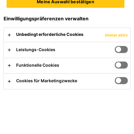
Produktdatenblatt
Sicherheitsdatenblatt
Meine Auswahl bestätigen
Alle Dokumente anzeigen
Einwilligungspräferenzen verwalten
Unbedingt erforderliche Cookies
Immer aktiv
Übersicht
Leistungs-Cookies
PRODUKTVORTEILE
Funktionelle Cookies
Niedriger Isocyanatgehalt
Cookies für Marketingzwecke
Erfüllt IMO Anforderungen nach DNV-GL
Anwendung