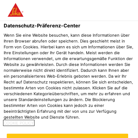
Menü
Datenschutz-Präferenz-Center
3D BETONDRUCK
Wenn Sie eine Website besuchen, kann diese Informationen über
Ihren Browser abrufen oder speichern. Dies geschieht meist in
Form von Cookies. Hierbei kann es sich um Informationen über Sie,
Ihre Einstellungen oder Ihr Gerät handeln. Meist werden die
Sikacrete® 3D Materialien für schnellen
Informationen verwendet, um die erwartungsgemäße Funktion der
und präzisen Betondruck
Website zu gewährleisten. Durch diese Informationen werden Sie
normalerweise nicht direkt identifiziert. Dadurch kann Ihnen aber
ein personalisierteres Web-Erlebnis geboten werden. Da wir Ihr
Jetzt kontaktieren!
Recht auf Datenschutz respektieren, können Sie sich entscheiden,
bestimmte Arten von Cookies nicht zulassen. Klicken Sie auf die
verschiedenen Kategorieüberschriften, um mehr zu erfahren und
unsere Standardeinstellungen zu ändern. Die Blockierung
Betonherstellung
Analyse von Sand und Gesteinskörnungen
bestimmter Arten von Cookies kann jedoch zu einer
beeinträchtigten Erfahrung mit der von uns zur Verfügung
gestellten Website und Dienste führen.
COOKIE POLICY
Digitalisierung im Bauwesen