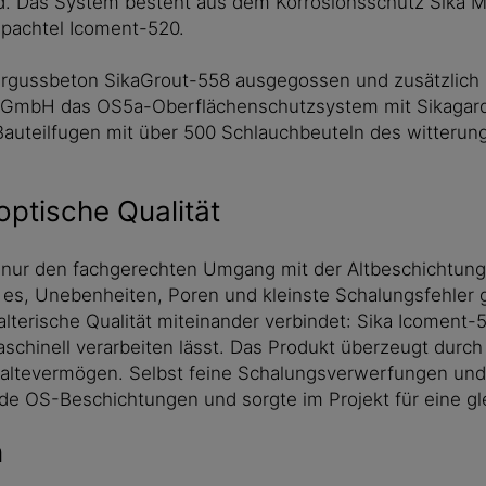
 Das System besteht aus dem Korrosionsschutz Sika Mo
pachtel Icoment-520.
ergussbeton SikaGrout-558 ausgegossen und zusätzlich 
er GmbH das OS5a-Oberflächenschutzsystem mit Sikagard
Bauteilfugen mit über 500 Schlauchbeuteln des witterun
optische Qualität
t nur den fachgerechten Umgang mit der Altbeschichtung
 es, Unebenheiten, Poren und kleinste Schalungsfehler g
terische Qualität miteinander verbindet: Sika Icoment-5
chinell verarbeiten lässt. Das Produkt überzeugt durch 
altevermögen. Selbst feine Schalungsverwerfungen und
ende OS-Beschichtungen und sorgte im Projekt für eine g
n