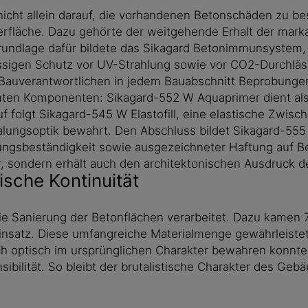
icht allein darauf, die vorhandenen Betonschäden zu be
rfläche. Dazu gehörte der weitgehende Erhalt der marka
lage dafür bildete das Sikagard Betonimmunsystem, da
rlässigen Schutz vor UV-Strahlung sowie vor CO2-Durchlä
Bauverantwortlichen in jedem Bauabschnitt Beprobungen
en Komponenten: Sikagard-552 W Aquaprimer dient als lö
f folgt Sikagard-545 W Elastofill, eine elastische Zwi
chalungsoptik bewahrt. Den Abschluss bildet Sikagard-55
ungsbeständigkeit sowie ausgezeichneter Haftung auf Be
er, sondern erhält auch den architektonischen Ausdruck 
ische Kontinuität
ie Sanierung der Betonflächen verarbeitet. Dazu kamen
nsatz. Diese umfangreiche Materialmenge gewährleistet
h optisch im ursprünglichen Charakter bewahren konnte.
sibilität. So bleibt der brutalistische Charakter des Ge