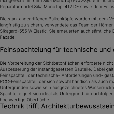
fachgerecht mit dem Sika MonoTop PCC-System instand.
Reparaturmörtel Sika MonoTop-412 DE sowie dem Feins
Die stark angegriffenen Balkenköpfe wurden mit dem V
langfristig zu sichern, verwendete das Team der Hörn
Sikagard-555 W Elastic. Sie erneuerten auch sämtliche 
Facade.
Feinspachtelung für technische und 
Die Vorbereitung der Sichtbetonflächen erforderte nich
Ausbesserung der instandgesetzten Bauteile. Dabei galt
Feinspachtel, der technische¬ Anforderungen und¬ gestal
PCC-Feinspachtel, der sich sowohl händisch als auch mas
Untergründen sowie sein ausgezeichnetes Wasserrückh
Spachtel eignet sich ideal als Untergrund für nachfolg
hochwertige Oberfläche.
Technik trifft Architekturbewusstsei