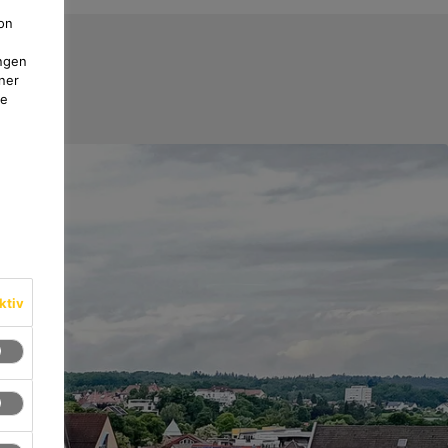
on
ngen
ner
te
ktiv