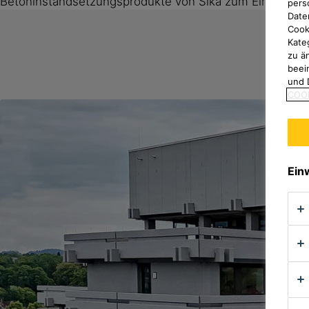
Betoninstandsetzungsprodukte von Sika zum Einsatz.
pers
Date
Cook
Kate
zu ä
beei
und 
COOK
Ein