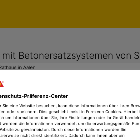
 mit Betonersatzsystemen von Si
Rathaus in Aalen
enschutz-Präferenz-Center
m Erscheinungsbild erfordern umfas
 Sie eine Website besuchen, kann diese Informationen über Ihren Bro
fen oder speichern. Dies geschieht meist in Form von Cookies. Hierbei 
zählt zu den prägenden Beispielen des süddeutschen Bru
ch um Informationen über Sie, Ihre Einstellungen oder Ihr Gerät handeln
t werden die Informationen verwendet, um die erwartungsgemäße Fun
liefs ergänzt wird. Nach fast fünf Jahrzehnten zeigten 
Website zu gewährleisten. Durch diese Informationen werden Sie
ei der gezielten Sanierung der Balkenköpfe, Sichtbeto
lerweise nicht direkt identifiziert. Dadurch kann Ihnen aber ein