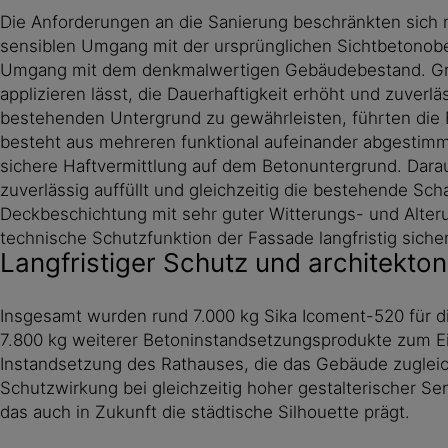
Die Anforderungen an die Sanierung beschränkten sich n
sensiblen Umgang mit der ursprünglichen Sichtbetonobe
Umgang mit dem denkmalwertigen Gebäudebestand. Grund
applizieren lässt, die Dauerhaftigkeit erhöht und zuve
bestehenden Untergrund zu gewährleisten, führten die 
besteht aus mehreren funktional aufeinander abgestimmt
sichere Haftvermittlung auf dem Betonuntergrund. Darau
zuverlässig auffüllt und gleichzeitig die bestehende S
Deckbeschichtung mit sehr guter Witterungs- und Alter
technische Schutzfunktion der Fassade langfristig sich
Langfristiger Schutz und architekton
Insgesamt wurden rund 7.000 kg Sika Icoment-520 für d
7.800 kg weiterer Betoninstandsetzungsprodukte zum Ei
Instandsetzung des Rathauses, die das Gebäude zugleic
Schutzwirkung bei gleichzeitig hoher gestalterischer Sen
das auch in Zukunft die städtische Silhouette prägt.