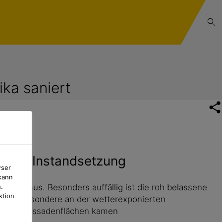
ka saniert
sende Instandsetzung
wser
kann
talismus. Besonders auffällig ist die roh belassene
.
ktion
sich insbesondere an der wetterexponierten
n- und Fassadenflächen kamen