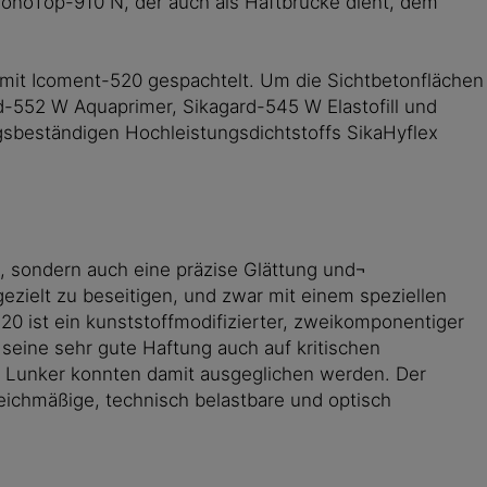
noTop-910 N, der auch als Haftbrücke dient, dem
mit Icoment-520 gespachtelt. Um die Sichtbetonflächen
-552 W Aquaprimer, Sikagard-545 W Elastofill und
gsbeständigen Hochleistungsdichtstoffs SikaHyflex
, sondern auch eine präzise Glättung und¬
ezielt zu beseitigen, und zwar mit einem speziellen
20 ist ein kunststoffmodifizierter, zweikomponentiger
seine sehr gute Haftung auch auf kritischen
 Lunker konnten damit ausgeglichen werden. Der
leichmäßige, technisch belastbare und optisch