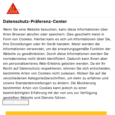
Menü
Datenschutz-Präferenz-Center
Wenn Sie eine Website besuchen, kann diese Informationen über
Ihren Browser abrufen oder speichern. Dies geschieht meist in
Form von Cookies. Hierbei kann es sich um Informationen über Sie,
Druckwasserdichte Sanierung
Ihre Einstellungen oder Ihr Gerät handeln. Meist werden die
Informationen verwendet, um die erwartungsgemäße Funktion der
der Bodenplatte und
Website zu gewährleisten. Durch diese Informationen werden Sie
normalerweise nicht direkt identifiziert. Dadurch kann Ihnen aber
Bewegungsfuge mit Sikadur-
ein personalisierteres Web-Erlebnis geboten werden. Da wir Ihr
Recht auf Datenschutz respektieren, können Sie sich entscheiden,
Combiflex TF System
bestimmte Arten von Cookies nicht zulassen. Klicken Sie auf die
verschiedenen Kategorieüberschriften, um mehr zu erfahren und
Referenzen
Rathaus in Aalen
Schulsporthalle KGS Kupferga
unsere Standardeinstellungen zu ändern. Die Blockierung
bestimmter Arten von Cookies kann jedoch zu einer
beeinträchtigten Erfahrung mit der von uns zur Verfügung
2025
Köln
gestellten Website und Dienste führen.
COOKIE POLICY
Sanierung der Schulsporthalle KGS