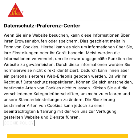
Menü
Datenschutz-Präferenz-Center
Wenn Sie eine Website besuchen, kann diese Informationen über
Ihren Browser abrufen oder speichern. Dies geschieht meist in
Form von Cookies. Hierbei kann es sich um Informationen über Sie,
Über 6.400 qm
Ihre Einstellungen oder Ihr Gerät handeln. Meist werden die
Informationen verwendet, um die erwartungsgemäße Funktion der
Kunststoffabdichtungsbahn
Website zu gewährleisten. Durch diese Informationen werden Sie
normalerweise nicht direkt identifiziert. Dadurch kann Ihnen aber
Sarnafil TS 77-18 von Sika
ein personalisierteres Web-Erlebnis geboten werden. Da wir Ihr
Recht auf Datenschutz respektieren, können Sie sich entscheiden,
verlegt
bestimmte Arten von Cookies nicht zulassen. Klicken Sie auf die
verschiedenen Kategorieüberschriften, um mehr zu erfahren und
Referenzen
Schneefernerhaus
Internationalen Friedensschu
unsere Standardeinstellungen zu ändern. Die Blockierung
bestimmter Arten von Cookies kann jedoch zu einer
beeinträchtigten Erfahrung mit der von uns zur Verfügung
2022
Köln
gestellten Website und Dienste führen.
COOKIE POLICY
Dächer der neuen inter-nationalen