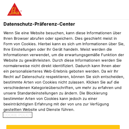
Menü
Datenschutz-Präferenz-Center
Wenn Sie eine Website besuchen, kann diese Informationen über
Ihren Browser abrufen oder speichern. Dies geschieht meist in
Form von Cookies. Hierbei kann es sich um Informationen über Sie,
Neue selbstklebende Dachbahn
Ihre Einstellungen oder Ihr Gerät handeln. Meist werden die
Informationen verwendet, um die erwartungsgemäße Funktion der
Sarnafil AT-18 FSA erstmals
Website zu gewährleisten. Durch diese Informationen werden Sie
normalerweise nicht direkt identifiziert. Dadurch kann Ihnen aber
eingesetzt
ein personalisierteres Web-Erlebnis geboten werden. Da wir Ihr
Recht auf Datenschutz respektieren, können Sie sich entscheiden,
Referenzen
Spedition Mayer
Wasserwerk Jägerburg in Einh
bestimmte Arten von Cookies nicht zulassen. Klicken Sie auf die
verschiedenen Kategorieüberschriften, um mehr zu erfahren und
unsere Standardeinstellungen zu ändern. Die Blockierung
2024
Einhausen
bestimmter Arten von Cookies kann jedoch zu einer
beeinträchtigten Erfahrung mit der von uns zur Verfügung
gestellten Website und Dienste führen.
Dächer des Wasserwerks
COOKIE POLICY
Jägersburg abgedichtet und TÜV
SÜD-Zertifizierung erhalten