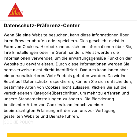
Menü
Datenschutz-Präferenz-Center
Wenn Sie eine Website besuchen, kann diese Informationen über
Ihren Browser abrufen oder speichern. Dies geschieht meist in
Form von Cookies. Hierbei kann es sich um Informationen über Sie,
Molkerei-Neubau erhält eines
Ihre Einstellungen oder Ihr Gerät handeln. Meist werden die
Informationen verwendet, um die erwartungsgemäße Funktion der
der größten geklebten
Website zu gewährleisten. Durch diese Informationen werden Sie
normalerweise nicht direkt identifiziert. Dadurch kann Ihnen aber
Flachdächer
ein personalisierteres Web-Erlebnis geboten werden. Da wir Ihr
Recht auf Datenschutz respektieren, können Sie sich entscheiden,
Referenzen
Spedition Mayer
Hochwald Foods GmbH in Mech
bestimmte Arten von Cookies nicht zulassen. Klicken Sie auf die
verschiedenen Kategorieüberschriften, um mehr zu erfahren und
unsere Standardeinstellungen zu ändern. Die Blockierung
2021
Mechernich
bestimmter Arten von Cookies kann jedoch zu einer
beeinträchtigten Erfahrung mit der von uns zur Verfügung
gestellten Website und Dienste führen.
COOKIE POLICY
Sarnafil-Dachabdichtung und
anspruchsvolle Sarnafil-