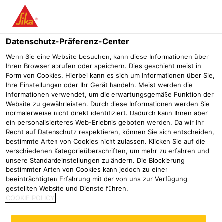
Menü
Datenschutz-Präferenz-Center
Wenn Sie eine Website besuchen, kann diese Informationen über
Ihren Browser abrufen oder speichern. Dies geschieht meist in
Form von Cookies. Hierbei kann es sich um Informationen über Sie,
Premium-Abdichtungsbahn von
Ihre Einstellungen oder Ihr Gerät handeln. Meist werden die
Informationen verwendet, um die erwartungsgemäße Funktion der
Sika für zukunftsorientiertes
Website zu gewährleisten. Durch diese Informationen werden Sie
normalerweise nicht direkt identifiziert. Dadurch kann Ihnen aber
Firmengebäude eingesetzt
ein personalisierteres Web-Erlebnis geboten werden. Da wir Ihr
Recht auf Datenschutz respektieren, können Sie sich entscheiden,
Referenzen
Spedition Mayer
Sanierung Lotter
bestimmte Arten von Cookies nicht zulassen. Klicken Sie auf die
verschiedenen Kategorieüberschriften, um mehr zu erfahren und
unsere Standardeinstellungen zu ändern. Die Blockierung
2025
Ludwigsburg
bestimmter Arten von Cookies kann jedoch zu einer
beeinträchtigten Erfahrung mit der von uns zur Verfügung
gestellten Website und Dienste führen.
Premium-Abdichtungsbahn von Sika
COOKIE POLICY
für zukunftsorientiertes
Firmengebäude eingesetzt