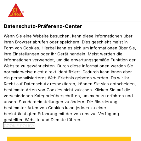
Menü
Datenschutz-Präferenz-Center
Wenn Sie eine Website besuchen, kann diese Informationen über
Ihren Browser abrufen oder speichern. Dies geschieht meist in
Form von Cookies. Hierbei kann es sich um Informationen über Sie,
Ihre Einstellungen oder Ihr Gerät handeln. Meist werden die
Informationen verwendet, um die erwartungsgemäße Funktion der
Website zu gewährleisten. Durch diese Informationen werden Sie
normalerweise nicht direkt identifiziert. Dadurch kann Ihnen aber
ein personalisierteres Web-Erlebnis geboten werden. Da wir Ihr
Recht auf Datenschutz respektieren, können Sie sich entscheiden,
Ein Gebäude mit Geschichte
bestimmte Arten von Cookies nicht zulassen. Klicken Sie auf die
verschiedenen Kategorieüberschriften, um mehr zu erfahren und
clever und effektiv saniert
unsere Standardeinstellungen zu ändern. Die Blockierung
bestimmter Arten von Cookies kann jedoch zu einer
Referenzen
Wasserwerk Jägerburg in Einhausen
Denkmalge
beeinträchtigten Erfahrung mit der von uns zur Verfügung
gestellten Website und Dienste führen.
COOKIE POLICY
2024
Schwäbisch Hall