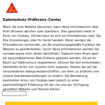
Menü
Datenschutz-Präferenz-Center
Wenn Sie eine Website besuchen, kann diese Informationen über
Ihren Browser abrufen oder speichern. Dies geschieht meist in
Form von Cookies. Hierbei kann es sich um Informationen über Sie,
Fassade des Rathauses in Aalen
Ihre Einstellungen oder Ihr Gerät handeln. Meist werden die
Informationen verwendet, um die erwartungsgemäße Funktion der
mit Betonersatzsystemen von
Website zu gewährleisten. Durch diese Informationen werden Sie
normalerweise nicht direkt identifiziert. Dadurch kann Ihnen aber
Sika saniert
ein personalisierteres Web-Erlebnis geboten werden. Da wir Ihr
Recht auf Datenschutz respektieren, können Sie sich entscheiden,
Referenzen
Denkmalgeschütztes Gebäude in Schwäbisch Hal
bestimmte Arten von Cookies nicht zulassen. Klicken Sie auf die
verschiedenen Kategorieüberschriften, um mehr zu erfahren und
unsere Standardeinstellungen zu ändern. Die Blockierung
2025
Aalen
bestimmter Arten von Cookies kann jedoch zu einer
beeinträchtigten Erfahrung mit der von uns zur Verfügung
gestellten Website und Dienste führen.
Betonschäden an
COOKIE POLICY
charakteristischem
Erscheinungsbild erfordern