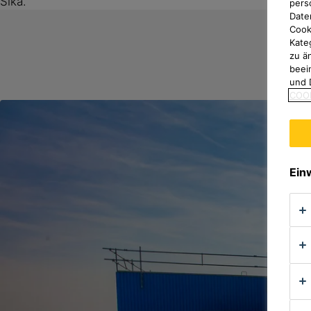
Sika.
pers
Date
Cook
Kate
zu ä
beei
und 
COOK
Ein