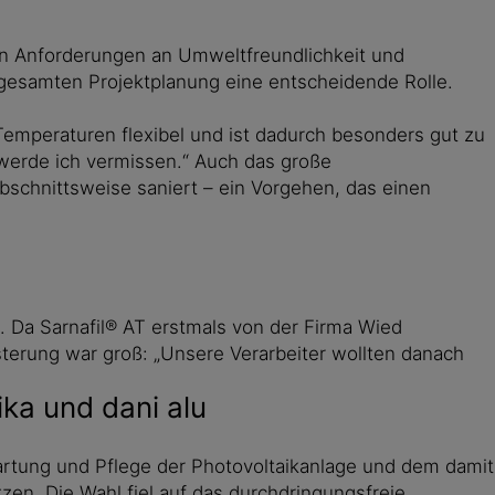
ten Anforderungen an Umweltfreundlichkeit und
er gesamten Projektplanung eine entscheidende Rolle.
n Temperaturen flexibel und ist dadurch besonders gut zu
e werde ich vermissen.“ Auch das große
schnittsweise saniert – ein Vorgehen, das einen
 Da Sarnafil® AT erstmals von der Firma Wied
sterung war groß: „Unsere Verarbeiter wollten danach
ka und dani alu
artung und Pflege der Photovoltaikanlage und dem damit
n. Die Wahl fiel auf das durchdringungsfreie,