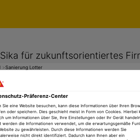
ka für zukunftsorientiertes Fi
l
Sanierung Lotter
enschutz-Präferenz-Center
ür zukunftsorientiertes Firmengebä
 Sie eine Website besuchen, kann diese Informationen über Ihren Bro
fen oder speichern. Dies geschieht meist in Form von Cookies. Hierbei 
 entschied sich für eine umfassende Sanierung des Flac
ch um Informationen über Sie, Ihre Einstellungen oder Ihr Gerät handeln
t werden die Informationen verwendet, um die erwartungsgemäße Fun
iven Undichtigkeiten und einer durchnässten Wärmedäm
Website zu gewährleisten. Durch diese Informationen werden Sie
 nichts mehr zu retten“, erinnert sich Claus Schurr, Ge
lerweise nicht direkt identifiziert. Dadurch kann Ihnen aber ein