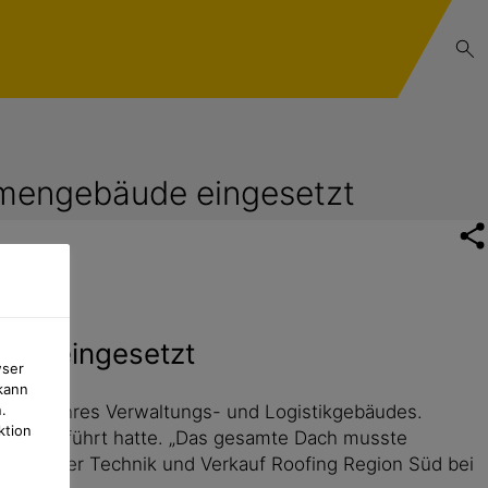
rmengebäude eingesetzt
ude eingesetzt
wser
kann
hdachs ihres Verwaltungs- und Logistikgebäudes.
.
ktion
mung geführt hatte. „Das gesamte Dach musste
bietsleiter Technik und Verkauf Roofing Region Süd bei