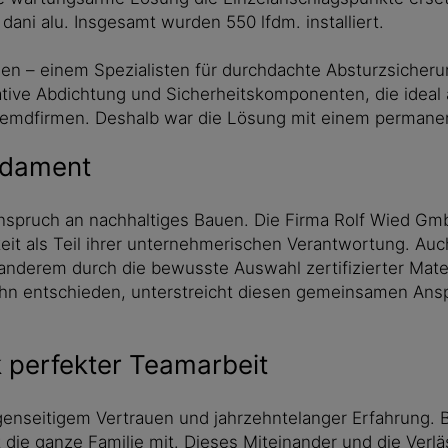
ani alu. Insgesamt wurden 550 lfdm. installiert.
men – einem Spezialisten für durchdachte Absturzsicher
tive Abdichtung und Sicherheitskomponenten, die ideal a
 Fremdfirmen. Deshalb war die Lösung mit einem permanente
ndament
Anspruch an nachhaltiges Bauen. Die Firma Rolf Wied Gmb
 als Teil ihrer unternehmerischen Verantwortung. Auch 
anderem durch die bewusste Auswahl zertifizierter Mate
Bahn entschieden, unterstreicht diesen gemeinsamen Ans
k perfekter Teamarbeit
genseitigem Vertrauen und jahrzehntelanger Erfahrung. 
die ganze Familie mit. Dieses Miteinander und die Verlä