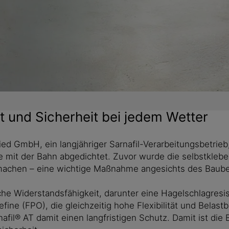
ät und Sicherheit bei jedem Wetter
Wied GmbH, ein langjähriger Sarnafil-Verarbeitungsbetr
he mit der Bahn abgedichtet. Zuvor wurde die selbstkl
 machen – eine wichtige Maßnahme angesichts des Baub
he Widerstandsfähigkeit, darunter eine Hagelschlagresis
efine (FPO), die gleichzeitig hohe Flexibilität und Belas
nafil® AT damit einen langfristigen Schutz. Damit ist d