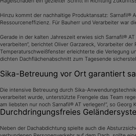
Hagelschaden ein gezielter Schritt in Richtung Zukunftss
Hinzu kommt der nachhaltige Produktansatz: Sarnafil® AT
Ressourceneffizienz. Für Bauherr und Verarbeiter war di
Gerade in der kalten Jahreszeit erwies sich Sarnafil® AT
verarbeiten“, berichtet Oliver Garzareck, Vorarbeiter d
Temperaturschweißfenster erleichterte die Verlegung u
dichten Dachflächenabschnitt zum Tagesende sicherstel
Sika-Betreuung vor Ort garantiert 
Die intensive Betreuung durch Sika-Anwendungstechniker
verarbeitet wurde, unterstützte Frengele das Team rege
am liebsten nur noch Sarnafil® AT verlegen!“, so Georg
Durchdringungsfreies Geländersystem
Neben der Dachabdichtung spielte auch die Absturzsich
verbundenen Personenverkehr auf dem Dach, sollte eine