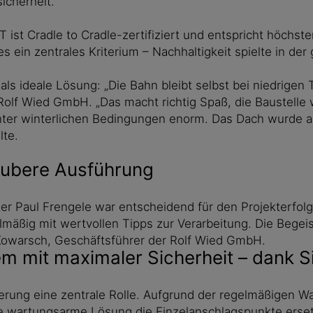
icherheit.
 ist Cradle to Cradle-zertifiziert und entspricht höchs
es ein zentrales Kriterium – Nachhaltigkeit spielte in d
 als ideale Lösung: „Die Bahn bleibt selbst bei niedrige
er Rolf Wied GmbH. „Das macht richtig Spaß, die Baustell
nter winterlichen Bedingungen enorm. Das Dach wurde ab
lte.
saubere Ausführung
 Paul Frengele war entscheidend für den Projekterfolg.
lmäßig mit wertvollen Tipps zur Verarbeitung. Die Begei
 Kowarsch, Geschäftsführer der Rolf Wied GmbH.
 mit maximaler Sicherheit – dank Si
erung eine zentrale Rolle. Aufgrund der regelmäßigen W
 wartungsarme Lösung die Einzelanschlagspunkte ersetze