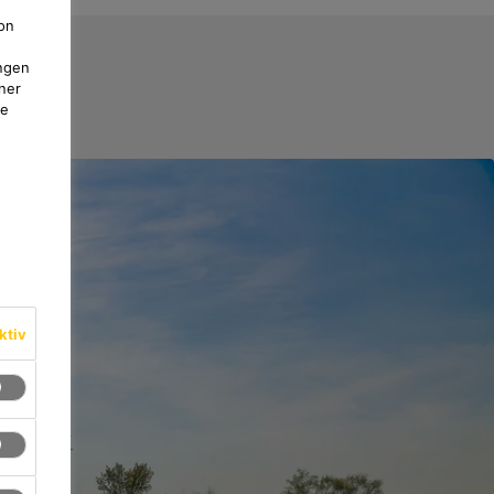
on
ngen
ner
te
ktiv