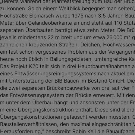
„Bereits während der Planfeststellung zum Bau der Brü
zu können. Solch einem Weitblick begegnet man selten“, 
Hochstraße Elbmarsch wurde 1975 nach 3,5 Jahren Bauzei
Meter über Geländeoberkante an und steht auf 110 Stütze
separaten Überbauten beträgt etwa zehn Meter. Die Brüc
jeweils mindestens 22 m breit und um etwa 26.000 m² g
zahlreichen kreuzenden Straßen, Deichen, Hochwasserw
ein fast schon vergessenes Problem aus der Vergangen
heute noch üblich in Ballungsgebieten, umfangreiche 
Das Projekt K20 teilt sich in drei Hauptbaumaßnahmen a
eines Entwässerungsreinigungssystems nach aktuellem S
mit Unterstützung der BIB Bauen im Bestand GmbH. Die 
die zwei separaten Brückenbauwerke von drei auf vier 
das Entwässerungssystem der Brücke erneuert. Mit den 
m unter dem Überbau hängt und ansonsten unter der Erde 
m eine Übergangskonstruktion enthält. Diese sind aller
Übergangskonstruktionen getauscht werden mussten. Ges
Baustellenverhältnissen, den maximal eingeschränkten 
Herausforderung,“ beschreibt Robin Keil die Bauaufgabe