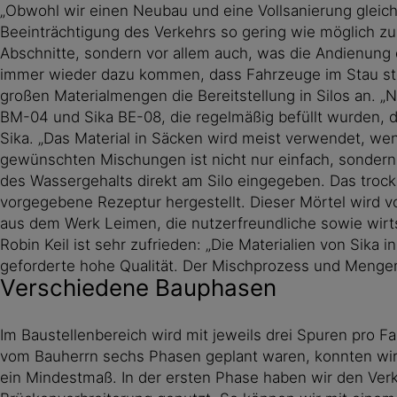
„Obwohl wir einen Neubau und eine Vollsanierung gleichz
Beeinträchtigung des Verkehrs so gering wie möglich zu h
Abschnitte, sondern vor allem auch, was die Andienung d
immer wieder dazu kommen, dass Fahrzeuge im Stau stec
großen Materialmengen die Bereitstellung in Silos an. „
BM-04 und Sika BE-08, die regelmäßig befüllt wurden, 
Sika. „Das Material in Säcken wird meist verwendet, wen
gewünschten Mischungen ist nicht nur einfach, sondern
des Wassergehalts direkt am Silo eingegeben. Das trock
vorgegebene Rezeptur hergestellt. Dieser Mörtel wird v
aus dem Werk Leimen, die nutzerfreundliche sowie wirt
Robin Keil ist sehr zufrieden: „Die Materialien von Sika 
geforderte hohe Qualität. Der Mischprozess und Mengene
Verschiedene Bauphasen
Im Baustellenbereich wird mit jeweils drei Spuren pro 
vom Bauherrn sechs Phasen geplant waren, konnten wir 
ein Mindestmaß. In der ersten Phase haben wir den Ver