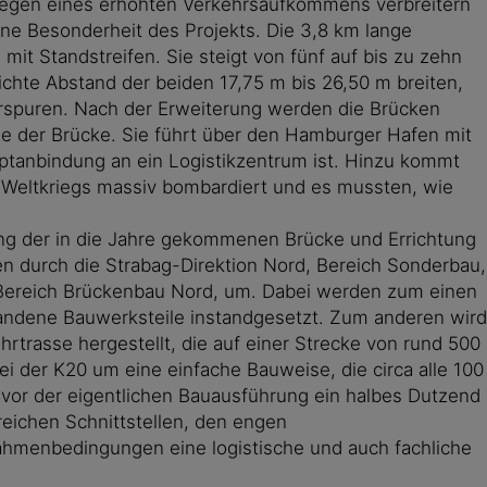
 wegen eines erhöhten Verkehrsaufkommens verbreitern
ine Besonderheit des Projekts. Die 3,8 km lange
t Standstreifen. Sie steigt von fünf auf bis zu zehn
ichte Abstand der beiden 17,75 m bis 26,50 m breiten,
hrspuren. Nach der Erweiterung werden die Brücken
ge der Brücke. Sie führt über den Hamburger Hafen mit
tanbindung an ein Logistikzentrum ist. Hinzu kommt
Weltkriegs massiv bombardiert und es mussten, wie
ung der in die Jahre gekommenen Brücke und Errichtung
n durch die Strabag-Direktion Nord, Bereich Sonderbau,
 Bereich Brückenbau Nord, um. Dabei werden zum einen
handene Bauwerksteile instandgesetzt. Zum anderen wird
rasse hergestellt, die auf einer Strecke von rund 500
i der K20 um eine einfache Bauweise, die circa alle 100
s vor der eigentlichen Bauausführung ein halbes Dutzend
eichen Schnittstellen, den engen
ahmenbedingungen eine logistische und auch fachliche