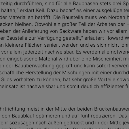
eitig durchführen, sind für alle Bauphasen stets drei Sp
alten,“ erklärt Keil. Dazu bedarf es einer ausgeklügelten
er Materialien betrifft. Die Baustelle muss von Norden 
ken bleiben. Obwohl ein großer Teil der Arbeiten per 
Neben der Anlieferung von Sackware haben wir vor allem 
der Baustelle zur Verfügung gestellt,“ erläutert Howar
n kleinere Flächen saniert werden und es sich nicht lohn
 vor allem jederzeit nachweisbar. Es werden alle notwe
en eingeblasene Material wird über eine Mischeinheit m
on der Bauüberwachung geprüft und kann sofort verwende
schaftliche Herstellung der Mischungen mit einer durch
in Silos vorhalten zu können, hat sehr große Vorteile sow
insatz ist nachweisbar und somit deutlich effizienter 
Fahrtrichtung meist in der Mitte der beiden Brückenbauw
den Bauablauf optimieren und auf fünf reduzieren. Das 
kehr sozusagen nach außen gedrückt und in der Mitte je