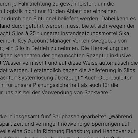
uren je Fahrtrichtung zu gewährleisten, um die
 Logistik nicht nur für den Ablauf der einzelnen
her durch den Elbtunnel beliefert werden. Dabei kann es
Hand durchgeführt werden muss, bietet sich wegen der
acht Silos à 25 t unserer Instandsetzungsmörtel Sika
d Weinert, Key Account Manager Verkehrswegebau von
t, ein Silo in Betrieb zu nehmen. Die Herstellung der
ndigen Kenndaten der gewünschten Rezeptur inklusive
it Wasser vermischt und auf diese Weise automatisch die
t werden. Letztendlich haben die Anlieferung in Silos
dachten Systemlösung überzeugt.“ Auch Oberbauleiter
ohl für unsere Planungssicherheit als auch für die
für uns als bei der Verwendung von Sackware.“
erke in insgesamt fünf Bauphasen gearbeitet. „Während
spart Zeit und verringert notwendige Sperrungen auf
weils eine Spur in Richtung Flensburg und Hannover zur