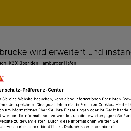
rücke wird erweitert und insta
sch (K20) über den Hamburger Hafen
enschutz-Präferenz-Center
sungen von Sika ermöglichen demnäc
 Sie eine Website besuchen, kann diese Informationen über Ihren Bro
fen oder speichern. Dies geschieht meist in Form von Cookies. Hierbei 
ch um Informationen über Sie, Ihre Einstellungen oder Ihr Gerät handeln
t werden die Informationen verwendet, um die erwartungsgemäße Fun
hrsadern Deutschlands, sogar Europas. Im Süden Hamburg
Website zu gewährleisten. Durch diese Informationen werden Sie
chon seit Jahren am Rande der Belastungsgrenze. Mit de
lerweise nicht direkt identifiziert. Dadurch kann Ihnen aber ein