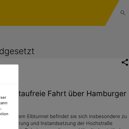
ndgesetzt
hst staufreie Fahrt über Hamburger
wser
kann
.
ktion
s vor dem Elbtunnel befindet sie sich insbesondere zu
r Erweiterung und Instandsetzung der Hochstraße