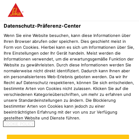
Menü
Datenschutz-Präferenz-Center
Wenn Sie eine Website besuchen, kann diese Informationen über
Ihren Browser abrufen oder speichern. Dies geschieht meist in
Form von Cookies. Hierbei kann es sich um Informationen über Sie,
Fassade des Rathauses in Aalen
Ihre Einstellungen oder Ihr Gerät handeln. Meist werden die
Informationen verwendet, um die erwartungsgemäße Funktion der
mit Betonersatzsystemen von
Website zu gewährleisten. Durch diese Informationen werden Sie
normalerweise nicht direkt identifiziert. Dadurch kann Ihnen aber
Sika saniert
ein personalisierteres Web-Erlebnis geboten werden. Da wir Ihr
Recht auf Datenschutz respektieren, können Sie sich entscheiden,
Referenzen
Trinkwasser-Hochbehälter Cadolzburg
Rathaus 
bestimmte Arten von Cookies nicht zulassen. Klicken Sie auf die
verschiedenen Kategorieüberschriften, um mehr zu erfahren und
unsere Standardeinstellungen zu ändern. Die Blockierung
2025
Aalen
bestimmter Arten von Cookies kann jedoch zu einer
beeinträchtigten Erfahrung mit der von uns zur Verfügung
gestellten Website und Dienste führen.
Betonschäden an
COOKIE POLICY
charakteristischem
Erscheinungsbild erfordern