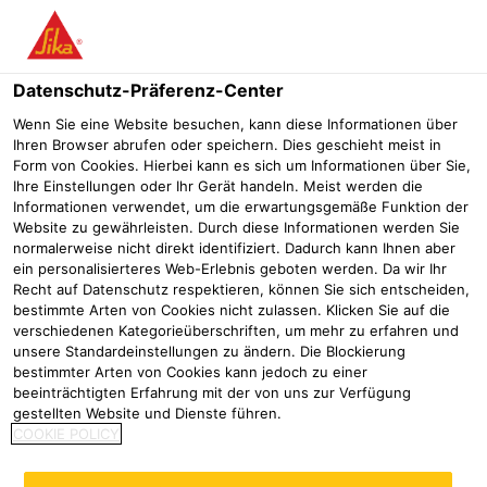
Menü
Datenschutz-Präferenz-Center
Wenn Sie eine Website besuchen, kann diese Informationen über
Ihren Browser abrufen oder speichern. Dies geschieht meist in
Form von Cookies. Hierbei kann es sich um Informationen über Sie,
Ihre Einstellungen oder Ihr Gerät handeln. Meist werden die
Informationen verwendet, um die erwartungsgemäße Funktion der
Website zu gewährleisten. Durch diese Informationen werden Sie
normalerweise nicht direkt identifiziert. Dadurch kann Ihnen aber
ein personalisierteres Web-Erlebnis geboten werden. Da wir Ihr
Recht auf Datenschutz respektieren, können Sie sich entscheiden,
Ein Gebäude mit Geschichte
bestimmte Arten von Cookies nicht zulassen. Klicken Sie auf die
verschiedenen Kategorieüberschriften, um mehr zu erfahren und
clever und effektiv saniert
unsere Standardeinstellungen zu ändern. Die Blockierung
bestimmter Arten von Cookies kann jedoch zu einer
Referenzen
Trinkwasser-Hochbehälter Cadolzburg
Denkmal
beeinträchtigten Erfahrung mit der von uns zur Verfügung
gestellten Website und Dienste führen.
COOKIE POLICY
2024
Schwäbisch Hall