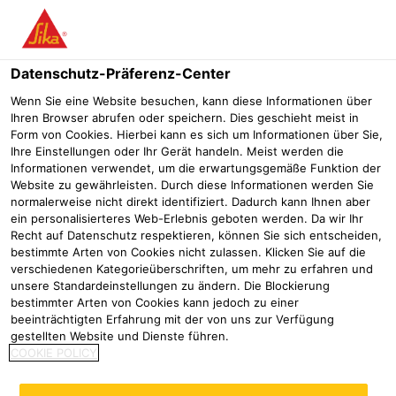
Menü
Datenschutz-Präferenz-Center
Wenn Sie eine Website besuchen, kann diese Informationen über
Ihren Browser abrufen oder speichern. Dies geschieht meist in
Form von Cookies. Hierbei kann es sich um Informationen über Sie,
Selbstklebende
Ihre Einstellungen oder Ihr Gerät handeln. Meist werden die
Informationen verwendet, um die erwartungsgemäße Funktion der
Abdichtungsbahn Sarnafil TG
Website zu gewährleisten. Durch diese Informationen werden Sie
normalerweise nicht direkt identifiziert. Dadurch kann Ihnen aber
76-18 FSA überzeugt bei 23
ein personalisierteres Web-Erlebnis geboten werden. Da wir Ihr
Recht auf Datenschutz respektieren, können Sie sich entscheiden,
Grad Dachneigung
bestimmte Arten von Cookies nicht zulassen. Klicken Sie auf die
verschiedenen Kategorieüberschriften, um mehr zu erfahren und
Referenzen
GEZE-Stammsitz in Leonberg
unsere Standardeinstellungen zu ändern. Die Blockierung
bestimmter Arten von Cookies kann jedoch zu einer
beeinträchtigten Erfahrung mit der von uns zur Verfügung
2024
Leonberg
gestellten Website und Dienste führen.
COOKIE POLICY
Alle zwölf Sheddächer des GEZE-