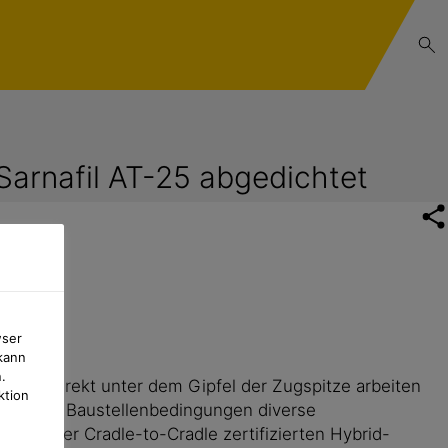
arnafil AT-25 abgedichtet
wser
kann
.
nds. Direkt unter dem Gipfel der Zugspitze arbeiten
ktion
hnlichen Baustellenbedingungen diverse
mit der Cradle-to-Cradle zertifizierten Hybrid-