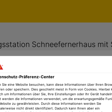
station Schneefernerhaus mit S
enschutz-Präferenz-Center
elle Lösungen auf 2.650 m Höhe
 Sie eine Website besuchen, kann diese Informationen über Ihren Bro
fen oder speichern. Dies geschieht meist in Form von Cookies. Hierbei 
ch um Informationen über Sie, Ihre Einstellungen oder Ihr Gerät handeln
 die höchstgelegene Umweltforschungsstation Deutschla
t werden die Informationen verwendet, um die erwartungsgemäße Fun
essungen durch. Seit Juni 2024 finden unter außergewö
Website zu gewährleisten. Durch diese Informationen werden Sie
der rund 700 m2 großen Westfläche des Flachdachs, die 
lerweise nicht direkt identifiziert. Dadurch kann Ihnen aber ein