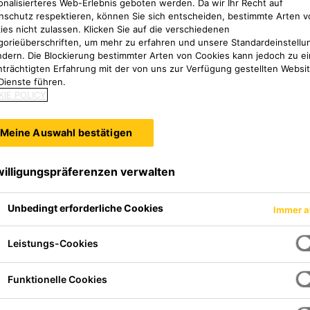
onalisierteres Web-Erlebnis geboten werden. Da wir Ihr Recht auf
e. Die Einbeziehung des Sika-Vertriebsteams in die ein
nschutz respektieren, können Sie sich entscheiden, bestimmte Arten v
mzubehör von Sika spielten hier eine große Rolle.
ies nicht zulassen. Klicken Sie auf die verschiedenen
gorieüberschriften, um mehr zu erfahren und unsere Standardeinstellu
ndern. Die Blockierung bestimmter Arten von Cookies kann jedoch zu ei
nträchtigten Erfahrung mit der von uns zur Verfügung gestellten Websi
Schneefernerhaus
Dienste führen.
IE POLICY
Meine Auswahl bestätigen
willigungspräferenzen verwalten
Unbedingt erforderliche Cookies
Immer a
Leistungs-Cookies
Funktionelle Cookies