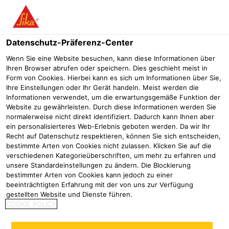
Menü
Datenschutz-Präferenz-Center
Wenn Sie eine Website besuchen, kann diese Informationen über
Ihren Browser abrufen oder speichern. Dies geschieht meist in
Form von Cookies. Hierbei kann es sich um Informationen über Sie,
Neue Sarnafil AT-18
Ihre Einstellungen oder Ihr Gerät handeln. Meist werden die
Informationen verwendet, um die erwartungsgemäße Funktion der
Kunststoffabdichtungsbahn
Website zu gewährleisten. Durch diese Informationen werden Sie
normalerweise nicht direkt identifiziert. Dadurch kann Ihnen aber
erfolgreich im Einsatz
ein personalisierteres Web-Erlebnis geboten werden. Da wir Ihr
Recht auf Datenschutz respektieren, können Sie sich entscheiden,
Referenzen
Sanierung Lotter
Büro- und Gewerbekomplexes
bestimmte Arten von Cookies nicht zulassen. Klicken Sie auf die
verschiedenen Kategorieüberschriften, um mehr zu erfahren und
unsere Standardeinstellungen zu ändern. Die Blockierung
2022
Hamburg
bestimmter Arten von Cookies kann jedoch zu einer
beeinträchtigten Erfahrung mit der von uns zur Verfügung
gestellten Website und Dienste führen.
Technische Beratung und neue
COOKIE POLICY
Dachbahn von Sika ermöglichen
Sanierung eines Büro- und