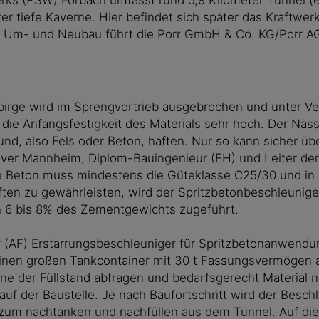
er tiefe Kaverne. Hier befindet sich später das Kraftwe
n Um- und Neubau führt die Porr GmbH & Co. KG/Porr A
rge wird im Sprengvortrieb ausgebrochen und unter Ver
ie Anfangsfestigkeit des Materials sehr hoch. Der Nass
d, also Fels oder Beton, haften. Nur so kann sicher übe
liver Mannheim, Diplom-Bauingenieur (FH) und Leiter de
 Beton muss mindestens die Güteklasse C25/30 und in e
ften zu gewährleisten, wird der Spritzbetonbeschleunige
n 6 bis 8% des Zementgewichts zugeführt.
ier (AF) Erstarrungsbeschleuniger für Spritzbetonanwendu
einen großen Tankcontainer mit 30 t Fassungsvermögen au
nline der Füllstand abfragen und bedarfsgerecht Material 
f der Baustelle. Je nach Baufortschritt wird der Beschl
 zum nachtanken und nachfüllen aus dem Tunnel. Auf die