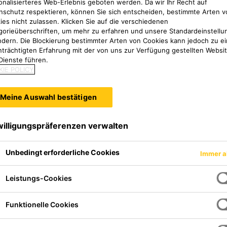
onalisierteres Web-Erlebnis geboten werden. Da wir Ihr Recht auf
nschutz respektieren, können Sie sich entscheiden, bestimmte Arten v
ies nicht zulassen. Klicken Sie auf die verschiedenen
gorieüberschriften, um mehr zu erfahren und unsere Standardeinstellu
ndern. Die Blockierung bestimmter Arten von Cookies kann jedoch zu ei
nträchtigten Erfahrung mit der von uns zur Verfügung gestellten Websi
Dienste führen.
IE POLICY
Meine Auswahl bestätigen
willigungspräferenzen verwalten
Unbedingt erforderliche Cookies
Immer a
ika gewährleistet den sicheren 
Leistungs-Cookies
ch
Funktionelle Cookies
twerk Forbach