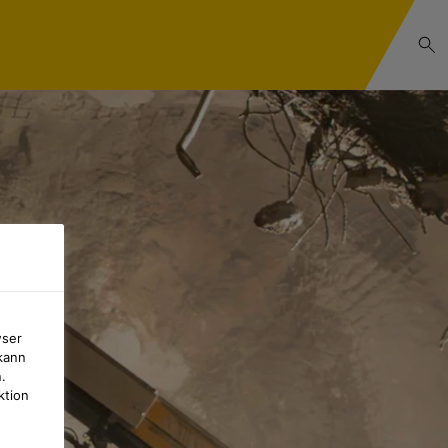
wser
kann
.
ktion