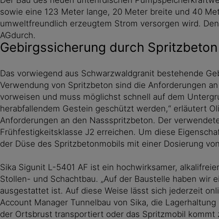
sowie eine 123 Meter lange, 20 Meter breite und 40 Met
umweltfreundlich erzeugtem Strom versorgen wird. De
AGdurch.
Gebirgssicherung durch Spritzbeton
Das vorwiegend aus Schwarzwaldgranit bestehende Gebi
Verwendung von Spritzbeton sind die Anforderungen an d
vorweisen und muss möglichst schnell auf dem Untergrun
herabfallendem Gestein geschützt werden,“ erläutert O
Anforderungen an den Nassspritzbeton. Der verwendete
Frühfestigkeitsklasse J2 erreichen. Um diese Eigenscha
der Düse des Spritzbetonmobils mit einer Dosierung vo
Sika Sigunit L-5401 AF ist ein hochwirksamer, alkalifre
Stollen- und Schachtbau. „Auf der Baustelle haben wir 
ausgestattet ist. Auf diese Weise lässt sich jederzeit o
Account Manager Tunnelbau von Sika, die Lagerhaltung au
der Ortsbrust transportiert oder das Spritzmobil kommt