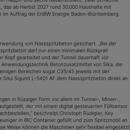
rk, das ab Herbst 2027 rund 30.000 Haushalte mit
G im Auftrag der EnBW Energie Baden-Württemberg
wendung von Nassspritzbeton gesichert. „Bei der
spritzbeton darf nur einen minimalen Rückprall
r Kopf gearbeitet und der Tunnel dauerhaft vor
r Anwendungstechnik Betonzusatzmittel von Sika, die
inigen Bereichen sogar C35/45 jeweils mit der
r Sika Sigunit L-5401 AF dem Nassspritzbeton direkt an
ngen in flüssiger Form vor allem im Tunnel-, Minen-,
fgestellt, der mit einem digital gesteuerten Füllsensor
nachbestellen,“ beschreibt Christoph Rudigier, Key
euniger in IBC Container gefüllt und zum Spritzmobil an
se Weise können die Maschinen sehr flexibel eingesetzt