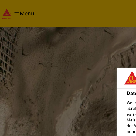
Menü
Dat
Wenn
abru
es si
Meis
der 
norma