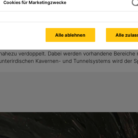
Cookies für Marketingzwecke
Wasserkraft trägt zur Energiewende
Alle ablehnen
Alle zula
er Menschheit und wird im Kraftwerk Forbach im Schwarzw
Energiegewinnung der stetig wachsenden Nachfrage anz
ahezu verdoppelt. Dabei werden vorhandene Bereiche m
unterirdischen Kavernen- und Tunnelsystems wird der Sp