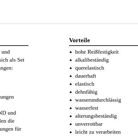
Vorteile
 und
hohe Reißfestigkeit
h als Set
alkalibeständig
ngen:
querelastisch
dauerhaft
elastisch
dehnfähig
mungen
wasserundurchlässig
wasserfest
ND und
alterungsbeständig
n die
unverrottbar
ungen für
leicht zu verarbeiten