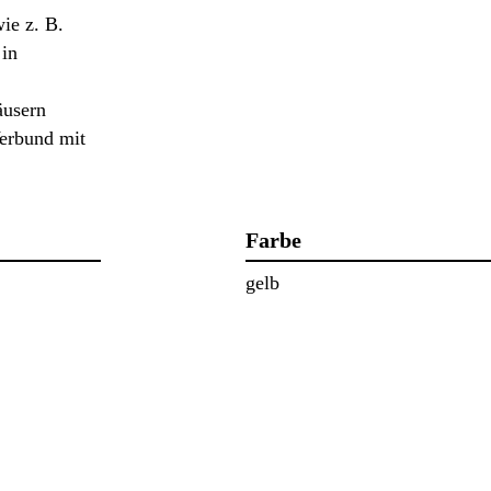
ie z. B.
 in
äusern
erbund mit
Farbe
gelb