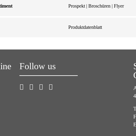
timent
Prospekt | Broschüren | Flyer
Produktdatenblatt
line
Follow us
A
4
T
F
E