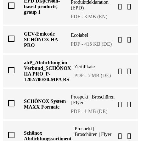
EPD Dispersion-
Produktdeklaration
based products,
(EPD)
group 1
PDF - 3 MB (EN)
GEV-Emicode
Ecolabel
SCHÖNOX HA
PDF - 415 KB (DE)
PRO
abP_Abdichtung im
Zertifikate
Verbund_SCHÖNOX
HA PRO_P-
PDF - 5 MB (DE)
1202/700/20-MPA BS
Prospekt | Broschüren
SCHÖNOX System
| Flyer
MAXX Formate
PDF - 1 MB (DE)
Prospekt |
Schönox
Broschüren | Flyer
Abdichtungssortiment