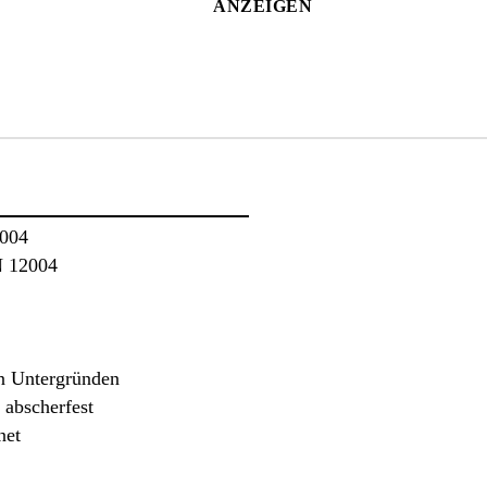
ANZEIGEN
2004
N 12004
en Untergründen
 abscherfest
net