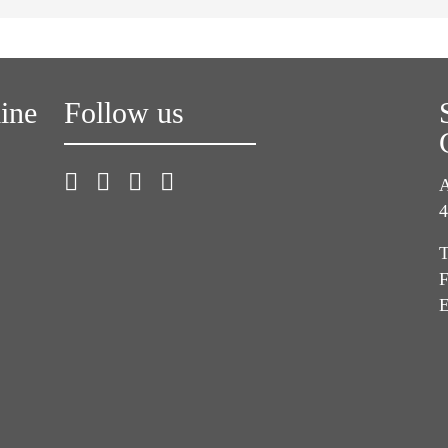
line
Follow us
A
4
T
F
E