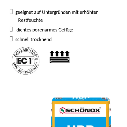
Untergrundausgleich in einem Arbeitsgang. Die
schnelle und sichere Lösung auf Untergründen mit
geeignet auf Untergründen mit erhöhter
erhöhter Restfeuchte im Innenbereich.
Restfeuchte
dichtes porenarmes Gefüge
schnell trocknend