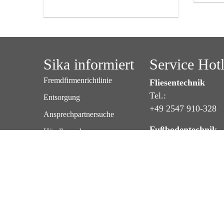
Sika informiert
Service Hot
Fremdfirmenrichtlinie
Fliesentechnik
Tel.:
Entsorgung
+49 2547 910-328
Ansprechpartnersuche
Fußbodentechnik
Händlersuche
Tel.:
+49 2547 910-325