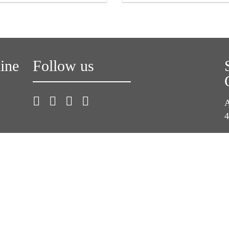
line
Follow us
A
4
T
F
E