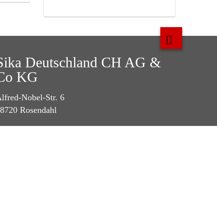
Sika Deutschland CH AG &
Co KG
lfred-Nobel-Str. 6
8720 Rosendahl
el.:
+49-2547-910-0
ax : +49-2547-910-101
-Mail:
info@schoenox.de