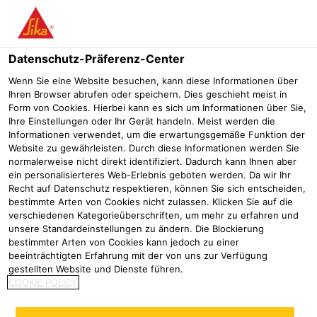
Menü
Datenschutz-Präferenz-Center
Wenn Sie eine Website besuchen, kann diese Informationen über
Ihren Browser abrufen oder speichern. Dies geschieht meist in
Form von Cookies. Hierbei kann es sich um Informationen über Sie,
Ihre Einstellungen oder Ihr Gerät handeln. Meist werden die
Informationen verwendet, um die erwartungsgemäße Funktion der
Website zu gewährleisten. Durch diese Informationen werden Sie
normalerweise nicht direkt identifiziert. Dadurch kann Ihnen aber
ein personalisierteres Web-Erlebnis geboten werden. Da wir Ihr
Recht auf Datenschutz respektieren, können Sie sich entscheiden,
bestimmte Arten von Cookies nicht zulassen. Klicken Sie auf die
verschiedenen Kategorieüberschriften, um mehr zu erfahren und
Fragen und Antworten
unsere Standardeinstellungen zu ändern. Die Blockierung
bestimmter Arten von Cookies kann jedoch zu einer
Industrie
Kleben und Dichten am Caravan und Wohnmobil
Fr
beeinträchtigten Erfahrung mit der von uns zur Verfügung
gestellten Website und Dienste führen.
COOKIE POLICY
Hier finden Sie Antworten auf häufig gestellte Fragen
rund um Kleb- und Dichtanwendungen an Wohnmobilen