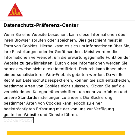
Menü
Datenschutz-Präferenz-Center
Wenn Sie eine Website besuchen, kann diese Informationen über
Ihren Browser abrufen oder speichern. Dies geschieht meist in
Form von Cookies. Hierbei kann es sich um Informationen über Sie,
Werte und Grundsätze
Ihre Einstellungen oder Ihr Gerät handeln. Meist werden die
Informationen verwendet, um die erwartungsgemäße Funktion der
Website zu gewährleisten. Durch diese Informationen werden Sie
Wofür wir stehen
Werte und Grundsätze
normalerweise nicht direkt identifiziert. Dadurch kann Ihnen aber
ein personalisierteres Web-Erlebnis geboten werden. Da wir Ihr
Der Erfolg von Sika hängt nicht nur von der
Recht auf Datenschutz respektieren, können Sie sich entscheiden,
bestimmte Arten von Cookies nicht zulassen. Klicken Sie auf die
Umsetzung der richtigen Strategie ab,
verschiedenen Kategorieüberschriften, um mehr zu erfahren und
sondern basiert in gleichem Maße auf dem
unsere Standardeinstellungen zu ändern. Die Blockierung
bestimmter Arten von Cookies kann jedoch zu einer
Vertrauen und dem Einsatz aller Mitarbeiter.
beeinträchtigten Erfahrung mit der von uns zur Verfügung
Der Weg an die weltweite Spitze beruht auf
gestellten Website und Dienste führen.
COOKIE POLICY
der Unternehmensphilosophie und dem Sika
Spirit.