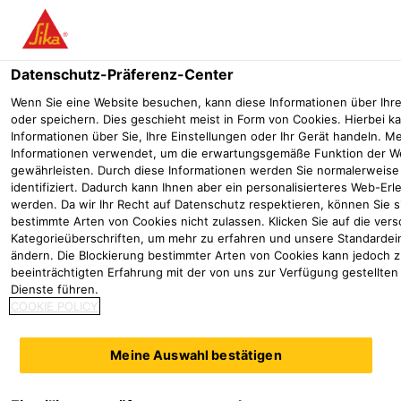
Menü
Datenschutz-Präferenz-Center
Wenn Sie eine Website besuchen, kann diese Informationen über Ihr
oder speichern. Dies geschieht meist in Form von Cookies. Hierbei k
Informationen über Sie, Ihre Einstellungen oder Ihr Gerät handeln. M
Informationen verwendet, um die erwartungsgemäße Funktion der W
gewährleisten. Durch diese Informationen werden Sie normalerweise 
identifiziert. Dadurch kann Ihnen aber ein personalisierteres Web-Er
werden. Da wir Ihr Recht auf Datenschutz respektieren, können Sie s
bestimmte Arten von Cookies nicht zulassen. Klicken Sie auf die ver
Kategorieüberschriften, um mehr zu erfahren und unsere Standardei
SIKA® LÖSUNGEN FÜR
ändern. Die Blockierung bestimmter Arten von Cookies kann jedoch z
beeinträchtigten Erfahrung mit der von uns zur Verfügung gestellte
RECHEN­ZENTREN
Dienste führen.
COOKIE POLICY
Projektlösungen
Lösungen für Data Centers
Meine Auswahl bestätigen
Die Auswahl und fachgerechte Verarbeitung von
Bauprodukten spielt eine wichtige Rolle für die
Gewährleistung der Verfügbarkeit, Leistung, Sicherheit