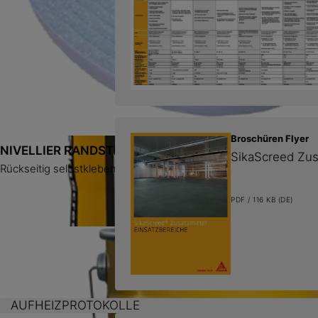
SikaScreed® HardTop-70 DE
Hochfester, schnell belastbarer Ausgleichsmörtel für kleinflächi
SikaScreed®-10 BB
Kunststoffmodifizierte Systemhaftbrücke auf Zementbasis für S
SikaScreed®-04 L
Trocknungsbeschleuniger für Zementestriche
Broschüren Flyer
NIVELLIER RANDSTREIFEN
SikaScreed Zusa
Rückseitig selbstklebend
PDF / 116 KB (DE)
AUFHEIZPROTOKOLLE