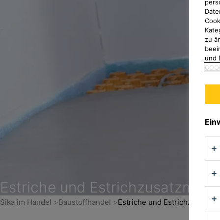
pers
Date
Cook
Kate
zu ä
beei
und 
COOK
Ein
Estriche und Estrich­zusatz­mitte
Sika im Handel
Baustoffhandel
Estriche und Estrichzusatzmit