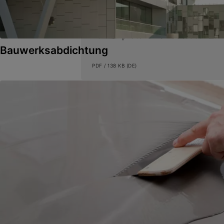
Verarbeitungshinweise
Aufheizprotokoll SikaScreed®-04
Bauwerksabdichtung
PDF / 138 KB (DE)