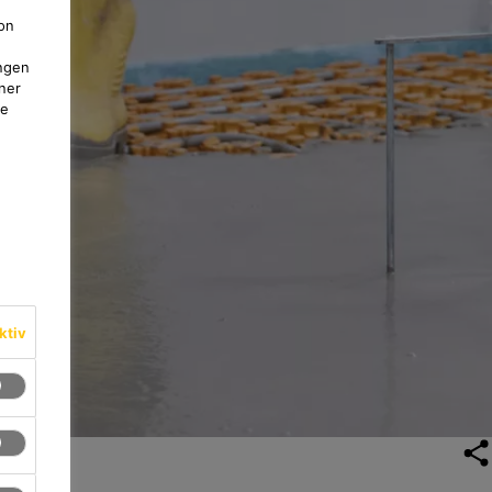
on
ngen
ner
te
ktiv