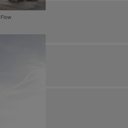
 Flow
ierung, Mörtel und
Produktdatenblatt
550 Flow
 L