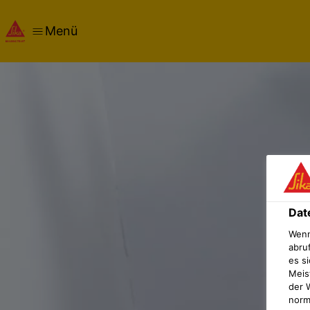
Menü
Dat
Wenn
abru
es si
Meis
der 
norma