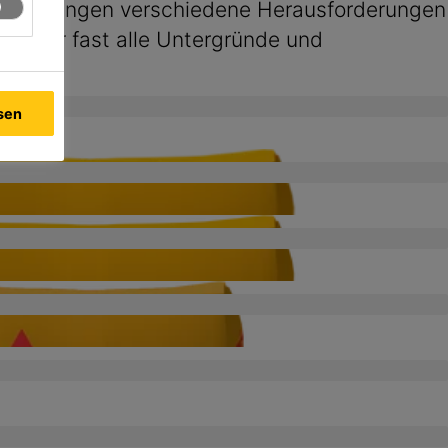
und bringen verschiedene Herausforderungen
 wir für fast alle Untergründe und
ssen