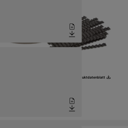
Produktdatenblatt
 und schnell belastbarerer Industriebelag
Produktdatenblatt
rzbasis für SikaScreed® Produkte
Produktdatenblatt
ießharz auf Silikatbasis
Produktdatenblatt