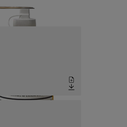
ES BINDEMITTEL ZUR ERSTELLUNG VON
CHNELL BELEGREIFEN ESTRICHEN
Produktdatenblatt
eßestrich für den Wohn- und Gewerbebereich. Bereits
eignet.