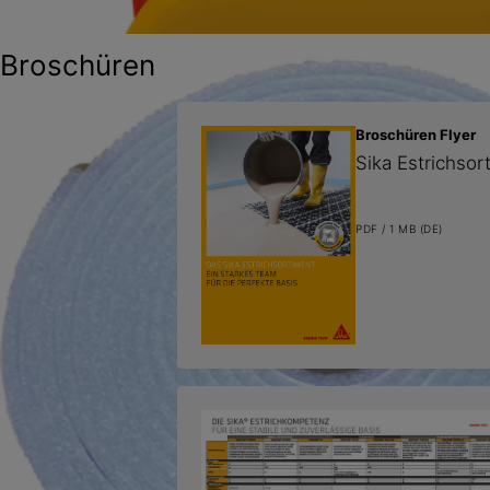
Broschüren
Broschüren Flyer
Sika Estrichso
PDF / 1 MB (DE)
SikaScreed®-35 Binder
Schnell erhärtendes ternäres Bindemittel zur Erstellung von
schwindreduzierten und sehr schnell belegreifen Estrichen
SikaScreed®‐4550 Flow
Calciumsulfat Fließestrich für den Wohn- und Gewerbebereich. 
Stunden belegreif.