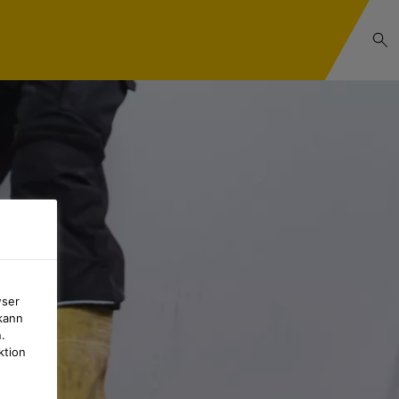
wser
kann
.
ktion