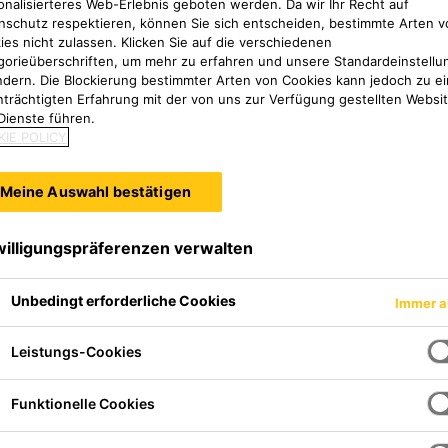
onalisierteres Web-Erlebnis geboten werden. Da wir Ihr Recht auf
te anzuzeigen.
nschutz respektieren, können Sie sich entscheiden, bestimmte Arten v
 O
|
P
|
Q
|
R
|
S
|
T
|
U
|
V
|
W
| XYZ
ies nicht zulassen. Klicken Sie auf die verschiedenen
gorieüberschriften, um mehr zu erfahren und unsere Standardeinstellu
A
ndern. Die Blockierung bestimmter Arten von Cookies kann jedoch zu ei
nträchtigten Erfahrung mit der von uns zur Verfügung gestellten Websi
Dienste führen.
IE POLICY
Meine Auswahl bestätigen
B
willigungspräferenzen verwalten
Unbedingt erforderliche Cookies
Immer a
Leistungs-Cookies
C
Funktionelle Cookies
Edelstahlbolzen)
Schaum