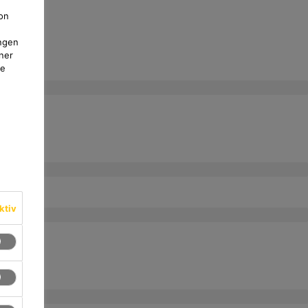
on
ngen
ner
te
ktiv