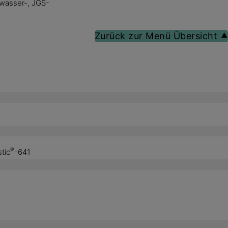
wasser-, JGS-
Zurück zur Menü Übersicht ⯅
®
tic
-641