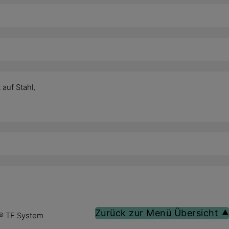
auf Stahl,
Zurück zur Menü Übersicht ⯅
x® TF System