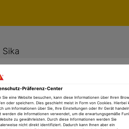
 Sika
enschutz-Präferenz-Center
 Produktnamens sortiert.
 Sie eine Website besuchen, kann diese Informationen über Ihren Bro
fen oder speichern. Dies geschieht meist in Form von Cookies. Hierbei 
 (z. B. SikaBond® → B, Sikaflex® → F).
ch um Informationen über Sie, Ihre Einstellungen oder Ihr Gerät handeln
t werden die Informationen verwendet, um die erwartungsgemäße Fun
n Buchstaben eingeordnet (z. B. Retardan® → R, Sarnafil
Website zu gewährleisten. Durch diese Informationen werden Sie
lerweise nicht direkt identifiziert. Dadurch kann Ihnen aber ein