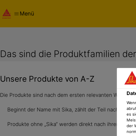
Menü
Das sind die Produktfamilien der
Unsere Produkte von A-Z
Dat
Die Produkte sind nach dem ersten relevanten Wort des
Wenn
abru
Beginnt der Name mit Sika, zählt der Teil nach „Sika“
es si
Meis
Produkte ohne „Sika“ werden direkt nach ihrem erste
der 
norma