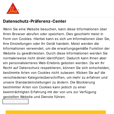
Menü
Datenschutz-Präferenz-Center
Wenn Sie eine Website besuchen, kann diese Informationen über
Ihren Browser abrufen oder speichern. Dies geschieht meist in
Form von Cookies. Hierbei kann es sich um Informationen über Sie,
Ihre Einstellungen oder Ihr Gerät handeln. Meist werden die
Informationen verwendet, um die erwartungsgemäße Funktion der
Website zu gewährleisten. Durch diese Informationen werden Sie
normalerweise nicht direkt identifiziert. Dadurch kann Ihnen aber
ein personalisierteres Web-Erlebnis geboten werden. Da wir Ihr
Recht auf Datenschutz respektieren, können Sie sich entscheiden,
bestimmte Arten von Cookies nicht zulassen. Klicken Sie auf die
verschiedenen Kategorieüberschriften, um mehr zu erfahren und
Boden­belags­kleb­stoffe
unsere Standardeinstellungen zu ändern. Die Blockierung
bestimmter Arten von Cookies kann jedoch zu einer
Sika im Handel
Baustoffhandel
Bodenbelagsklebstoffe
beeinträchtigten Erfahrung mit der von uns zur Verfügung
gestellten Website und Dienste führen.
SEIT ÜBER 10 JAHREN bietet Sika auch für den
COOKIE POLICY
Parkettbereich Klebstoffe an, welche die
Parkettverlegetechnik nachhaltig verändert haben.