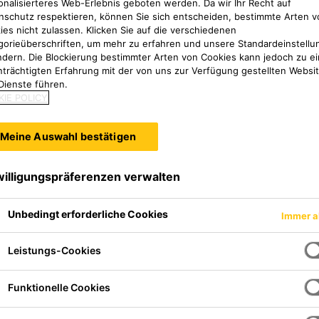
onalisierteres Web-Erlebnis geboten werden. Da wir Ihr Recht auf
porte und spart Personalres
nschutz respektieren, können Sie sich entscheiden, bestimmte Arten v
ies nicht zulassen. Klicken Sie auf die verschiedenen
gorieüberschriften, um mehr zu erfahren und unsere Standardeinstellu
n von Aufbewahrung, Dosier
ndern. Die Blockierung bestimmter Arten von Cookies kann jedoch zu ei
nträchtigten Erfahrung mit der von uns zur Verfügung gestellten Websi
Dienste führen.
em Ort gewährleisten unser
IE POLICY
blauf – besonders dort, wo
Meine Auswahl bestätigen
 präzise Koordination entsc
willigungspräferenzen verwalten
setzung nicht nur effiziente
Unbedingt erforderliche Cookies
Immer a
chhaltiger und wirtschaftlic
Leistungs-Cookies
Fertigstellung.
Funktionelle Cookies