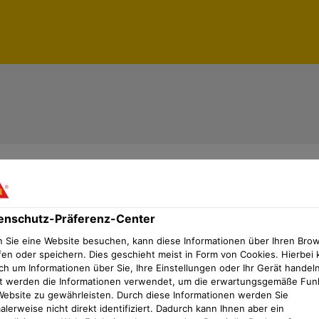
projekte erfordern eine zuv
enschutz-Präferenz-Center
rtschaftliche Materialverso
 Sie eine Website besuchen, kann diese Informationen über Ihren Bro
fen oder speichern. Dies geschieht meist in Form von Cookies. Hierbei 
 bietet dafür die ideale Lösu
ch um Informationen über Sie, Ihre Einstellungen oder Ihr Gerät handeln
t werden die Informationen verwendet, um die erwartungsgemäße Fun
Website zu gewährleisten. Durch diese Informationen werden Sie
eme direkt auf der Baustelle
lerweise nicht direkt identifiziert. Dadurch kann Ihnen aber ein