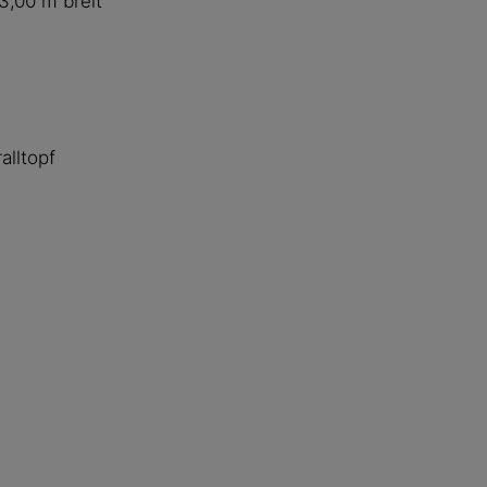
3,00 m breit
alltopf