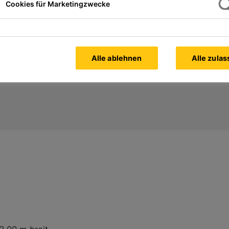
Cookies für Marketingzwecke
ologie: Effiziente Misch- und Fördertechnik für anspruc
Alle ablehnen
Alle zula