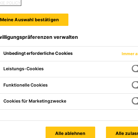
IE POLICY
SikaPaver® HC-339
Meine Auswahl bestätigen
VERDICHTUNGSHILFE FÜR GR
willigungspräferenzen verwalten
VOLLE BETONWAREN
BETON
Produktdatenblatt
Unbedingt erforderliche Cookies
Immer a
Leistungs-Cookies
SikaPaver®-620
Funktionelle Cookies
FÜR GLATTE
VERDICHTUNGSHILFE FÜR ER
Cookies für Marketingzwecke
Produktdatenblatt
Alle ablehnen
Alle zula