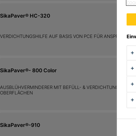
COOK
SikaPaver® HC-320
Ein
VERDICHTUNGSHILFE AUF BASIS VON PCE FÜR ANSPRUCHS
SikaPaver®- 800 Color
AUSBLÜHVERMINDERER MIT BEFÜLL- & VERDICHTUNGSHILFE 
OBERFLÄCHEN
SikaPaver®-910