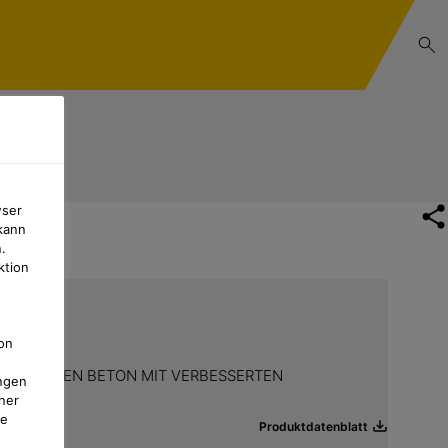
wser
kann
.
ktion
on
DFEUCHTEN BETON MIT VERBESSERTEN
ngen
ner
te
Produktdatenblatt