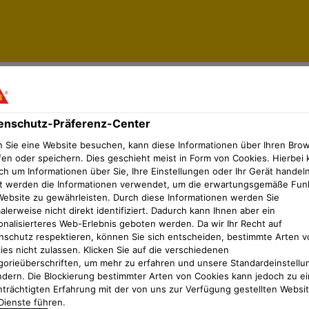
enschutz-Präferenz-Center
 Sie eine Website besuchen, kann diese Informationen über Ihren Bro
igteile und Betonwaren
Zusatzmittel für Betonwaren
fen oder speichern. Dies geschieht meist in Form von Cookies. Hierbei 
ch um Informationen über Sie, Ihre Einstellungen oder Ihr Gerät handeln
t werden die Informationen verwendet, um die erwartungsgemäße Fun
Website zu gewährleisten. Durch diese Informationen werden Sie
lerweise nicht direkt identifiziert. Dadurch kann Ihnen aber ein
SikaPaver® HC-218
onalisierteres Web-Erlebnis geboten werden. Da wir Ihr Recht auf
nschutz respektieren, können Sie sich entscheiden, bestimmte Arten v
ies nicht zulassen. Klicken Sie auf die verschiedenen
ATZ- UND
VERDICHTUNGSHILFE FÜR ER
gorieüberschriften, um mehr zu erfahren und unsere Standardeinstellu
BEFÜLLEIGENSCHAFTEN
ndern. Die Blockierung bestimmter Arten von Cookies kann jedoch zu ei
nträchtigten Erfahrung mit der von uns zur Verfügung gestellten Websi
Produktdatenblatt
Dienste führen.