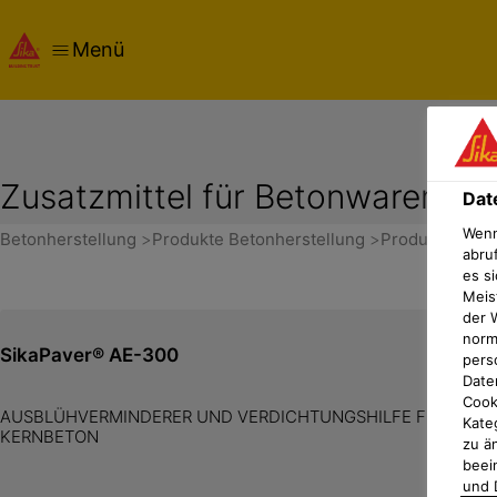
Menü
Zusatzmittel für Betonwaren
Dat
Wenn
Betonherstellung
Produkte Betonherstellung
Produkte Fert
abru
es si
Meis
der 
norma
SikaPaver® AE-300
pers
Date
Cook
AUSBLÜHVERMINDERER UND VERDICHTUNGSHILFE FÜR VORS
Kate
KERNBETON
zu ä
beei
und 