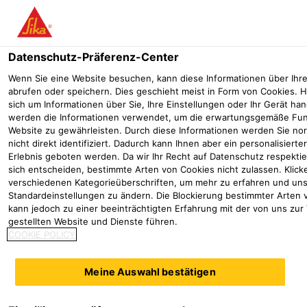
Menü
Datenschutz-Präferenz-Center
Wenn Sie eine Website besuchen, kann diese Informationen über Ihr
abrufen oder speichern. Dies geschieht meist in Form von Cookies. H
sich um Informationen über Sie, Ihre Einstellungen oder Ihr Gerät han
werden die Informationen verwendet, um die erwartungsgemäße Fun
SOLAR­ENERGIE
Website zu gewährleisten. Durch diese Informationen werden Sie no
nicht direkt identifiziert. Dadurch kann Ihnen aber ein personalisiert
Erlebnis geboten werden. Da wir Ihr Recht auf Datenschutz respekti
sich entscheiden, bestimmte Arten von Cookies nicht zulassen. Klicke
Klebstoffe und Dichtstoffe für die
verschiedenen Kategorieüberschriften, um mehr zu erfahren und un
Solarindustrie
Standardeinstellungen zu ändern. Die Blockierung bestimmter Arten 
kann jedoch zu einer beeinträchtigten Erfahrung mit der von uns zur
gestellten Website und Dienste führen.
Industrie
Erneuerbare Energien
Solarenergie
COOKIE POLICY
Anbietern von Photovoltaik- und
Solarthermie-Anlagen sowie konzentrierten
Meine Auswahl bestätigen
Sonnenenergiesystemen ermöglichen Sika
Klebstofftechnologien die Umsetzung neuer