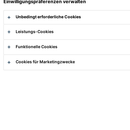
Designideen und die Realisierung von
Einwilligungspräferenzen verwalten
Kostenreduktionen durch
Materialeinsparungen und
Unbedingt erforderliche Cookies
Prozessoptimierung.
Wie können wir Ihnen helfen?
Leistungs-Cookies
Funktionelle Cookies
Cookies für Marketingzwecke
Anwendungs-bereiche Solar
Dokumente herunterladen
Kontaktformular