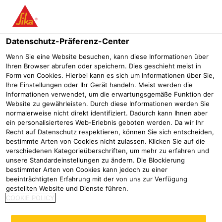
Menü
Datenschutz-Präferenz-Center
Wenn Sie eine Website besuchen, kann diese Informationen über
Ihren Browser abrufen oder speichern. Dies geschieht meist in
Form von Cookies. Hierbei kann es sich um Informationen über Sie,
Estrichzusatzmittel
Ihre Einstellungen oder Ihr Gerät handeln. Meist werden die
Informationen verwendet, um die erwartungsgemäße Funktion der
Website zu gewährleisten. Durch diese Informationen werden Sie
Betonherstellung
Produkte Betonherstellung
Produkte Baus
normalerweise nicht direkt identifiziert. Dadurch kann Ihnen aber
ein personalisierteres Web-Erlebnis geboten werden. Da wir Ihr
Recht auf Datenschutz respektieren, können Sie sich entscheiden,
bestimmte Arten von Cookies nicht zulassen. Klicken Sie auf die
verschiedenen Kategorieüberschriften, um mehr zu erfahren und
SikaFiber®-12 PPF
SikaFiber®-6 PPF
unsere Standardeinstellungen zu ändern. Die Blockierung
bestimmter Arten von Cookies kann jedoch zu einer
beeinträchtigten Erfahrung mit der von uns zur Verfügung
MIKRO-POLYMERFASER FÜR
MIKRO-POLYMERFASER FÜR
gestellten Website und Dienste führen.
DEN EINSATZ IN MÖRTEL UND
DEN EINSATZ IN MÖRTEL UND
COOKIE POLICY
BETON / RIESELFÄHIG
BETON / RIESELFÄHIG
Produktdatenblatt
Produktdatenblatt