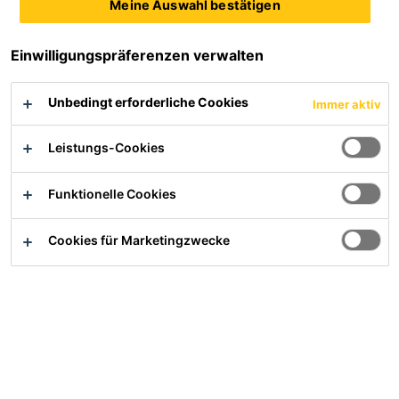
Meine Auswahl bestätigen
Einwilligungspräferenzen verwalten
Unbedingt erforderliche Cookies
Immer aktiv
Service
Leistungs-Cookies
Verwendbarkeitsnachweise und DIBt Gutachten
Dokumenten Download
Funktionelle Cookies
Entsorgung
Cookies für Marketingzwecke
Informationen gemäß Störfallverordnung
Lieferanteninformationen
Produktsicherheit
Einsatzgebiete
Bau