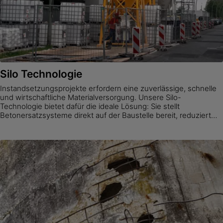
Silo Technologie
Instandsetzungsprojekte erfordern eine zuverlässige, schnelle
und wirtschaftliche Materialversorgung. Unsere Silo-
Technologie bietet dafür die ideale Lösung: Sie stellt
Betonersatzsysteme direkt auf der Baustelle bereit, reduziert
Transporte und spart Personalressourcen. Durch die
Kombination von Aufbewahrung, Dosierung und Mischung an
einem Ort gewährleisten unsere Silos einen reibungslosen
Ablauf – besonders dort, wo enge Zeitfenster und präzise
Koordination entscheidend sind. So wird die Instandsetzung
nicht nur effizienter und sicherer, sondern auch nachhaltiger
und wirtschaftlicher – von der Planung bis zur Fertigstellung.