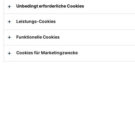
Zum Systemaufbau
Unbedingt erforderliche Cookies
Zu den Broschüren
Leistungs-Cookies
Zu den Einsatzgebieten und Marktsegmenten
Funktionelle Cookies
Zu unseren Technologien und Highlights
Cookies für Marketingzwecke
Zu den Zahlen und Fakten über die
Betoninstandsetzung
Zu den Hauptursachen für Betonschäden -
Erkennen und Beheben
Zu den Referenzen
Zu den FAQs
Allgemeiner Systemaufbau