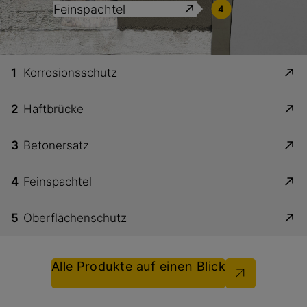
Feinspachtel
4
1
Korrosionsschutz
2
Haftbrücke
3
Betonersatz
4
Feinspachtel
5
Oberflächenschutz
Alle Produkte auf einen Blick