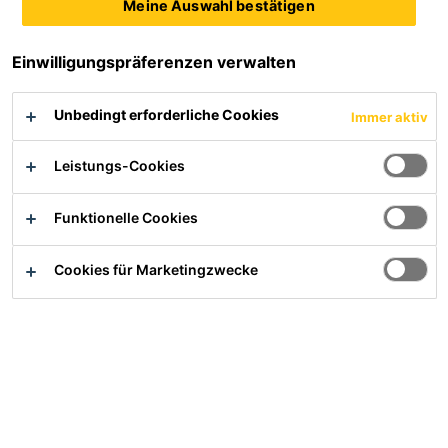
Meine Auswahl bestätigen
Something went wrong loading the listing. Please
try refreshing the page.
Einwilligungspräferenzen verwalten
Unbedingt erforderliche Cookies
Immer aktiv
Leistungs-Cookies
Funktionelle Cookies
Service
Cookies für Marketingzwecke
Verwendbarkeitsnachweise und DIBt Gutachten
Dokumenten Download
Entsorgung
Informationen gemäß Störfallverordnung
Lieferanteninformationen
Produktsicherheit