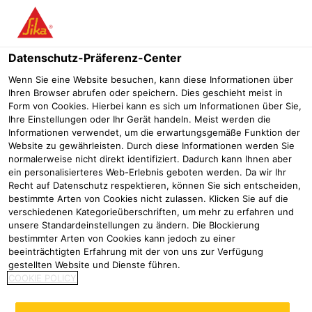
Menü
Datenschutz-Präferenz-Center
Wenn Sie eine Website besuchen, kann diese Informationen über
Ihren Browser abrufen oder speichern. Dies geschieht meist in
Form von Cookies. Hierbei kann es sich um Informationen über Sie,
Downloads
Ihre Einstellungen oder Ihr Gerät handeln. Meist werden die
Informationen verwendet, um die erwartungsgemäße Funktion der
Website zu gewährleisten. Durch diese Informationen werden Sie
Betoninstandsetzung
Downloads
normalerweise nicht direkt identifiziert. Dadurch kann Ihnen aber
ein personalisierteres Web-Erlebnis geboten werden. Da wir Ihr
Suchen Sie ein Dokument?
Recht auf Datenschutz respektieren, können Sie sich entscheiden,
bestimmte Arten von Cookies nicht zulassen. Klicken Sie auf die
Geben Sie einen Suchbegriff in das Suchfeld ein
verschiedenen Kategorieüberschriften, um mehr zu erfahren und
unsere Standardeinstellungen zu ändern. Die Blockierung
und/oder wählen Sie einen Dokumententyp aus. Sie
bestimmter Arten von Cookies kann jedoch zu einer
können die gewünschten Dokumente entweder direkt
beeinträchtigten Erfahrung mit der von uns zur Verfügung
über das Pfeilsymbol herunterladen oder sie mit dem
gestellten Website und Dienste führen.
danebenstehenden Symbol zu Ihrem Dokumentenkorb
COOKIE POLICY
hinzufügen.