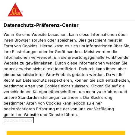
Menü
Datenschutz-Präferenz-Center
Wenn Sie eine Website besuchen, kann diese Informationen über
Ihren Browser abrufen oder speichern. Dies geschieht meist in
Form von Cookies. Hierbei kann es sich um Informationen über Sie,
Ihre Einstellungen oder Ihr Gerät handeln. Meist werden die
Informationen verwendet, um die erwartungsgemäße Funktion der
Website zu gewährleisten. Durch diese Informationen werden Sie
normalerweise nicht direkt identifiziert. Dadurch kann Ihnen aber
ein personalisierteres Web-Erlebnis geboten werden. Da wir Ihr
Recht auf Datenschutz respektieren, können Sie sich entscheiden,
Befestigungssysteme für
bestimmte Arten von Cookies nicht zulassen. Klicken Sie auf die
verschiedenen Kategorieüberschriften, um mehr zu erfahren und
Photovoltaik
unsere Standardeinstellungen zu ändern. Die Blockierung
bestimmter Arten von Cookies kann jedoch zu einer
Flachdachabdichtung
Befestigungssysteme für Photovoltaik
beeinträchtigten Erfahrung mit der von uns zur Verfügung
gestellten Website und Dienste führen.
Flachdächer werden zunehmend als
COOKIE POLICY
zusätzliche Nutzfläche wahrgenommen und