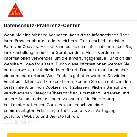
Menü
Datenschutz-Präferenz-Center
Wenn Sie eine Website besuchen, kann diese Informationen über
Ihren Browser abrufen oder speichern. Dies geschieht meist in
Form von Cookies. Hierbei kann es sich um Informationen über Sie,
Ihre Einstellungen oder Ihr Gerät handeln. Meist werden die
Informationen verwendet, um die erwartungsgemäße Funktion der
Website zu gewährleisten. Durch diese Informationen werden Sie
normalerweise nicht direkt identifiziert. Dadurch kann Ihnen aber
SikaGrind® Zementadditive:
ein personalisierteres Web-Erlebnis geboten werden. Da wir Ihr
Recht auf Datenschutz respektieren, können Sie sich entscheiden,
Hocheffiziente Zusatzmittel für
bestimmte Arten von Cookies nicht zulassen. Klicken Sie auf die
verschiedenen Kategorieüberschriften, um mehr zu erfahren und
die Zementindustrie
unsere Standardeinstellungen zu ändern. Die Blockierung
bestimmter Arten von Cookies kann jedoch zu einer
Betonherstellung
Zementherstellung
beeinträchtigten Erfahrung mit der von uns zur Verfügung
gestellten Website und Dienste führen.
Die Zementindustrie befindet sich im Wandel: Neue,
COOKIE POLICY
klinkereffiziente Zemente und eine wachsende Vielfalt
an Zementarten stellen Zementwerke vor große