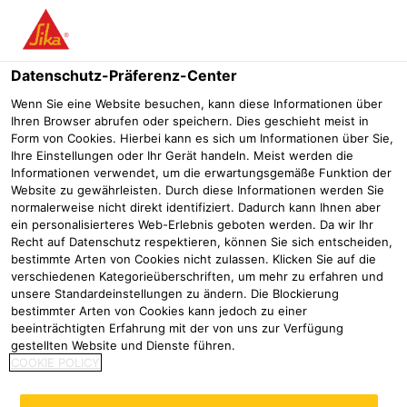
Menü
Datenschutz-Präferenz-Center
Wenn Sie eine Website besuchen, kann diese Informationen über
Ihren Browser abrufen oder speichern. Dies geschieht meist in
Form von Cookies. Hierbei kann es sich um Informationen über Sie,
Bodenbeschichtungen &
Ihre Einstellungen oder Ihr Gerät handeln. Meist werden die
Informationen verwendet, um die erwartungsgemäße Funktion der
Wandbeschichtungen
Website zu gewährleisten. Durch diese Informationen werden Sie
normalerweise nicht direkt identifiziert. Dadurch kann Ihnen aber
ein personalisierteres Web-Erlebnis geboten werden. Da wir Ihr
Recht auf Datenschutz respektieren, können Sie sich entscheiden,
bestimmte Arten von Cookies nicht zulassen. Klicken Sie auf die
Wir entwickeln Beschichtungssysteme zum
verschiedenen Kategorieüberschriften, um mehr zu erfahren und
Schutz und zur Instandsetzung von
unsere Standardeinstellungen zu ändern. Die Blockierung
bestimmter Arten von Cookies kann jedoch zu einer
Nutzböden in der Industrie, im Gewerbe und
beeinträchtigten Erfahrung mit der von uns zur Verfügung
gestellten Website und Dienste führen.
für Parkbauten sowie Lösungen für Wände
COOKIE POLICY
und Decken. Gerade für solche intensiv und
unterschiedlich genutzte Flächen liefern wir