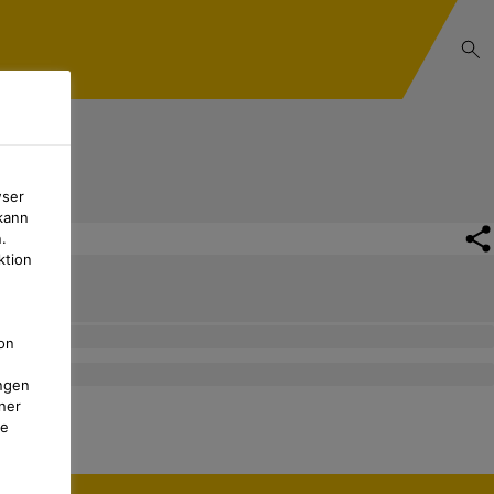
wser
kann
.
ktion
ngen
on
ngen
ner
te