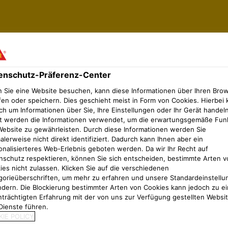
enschutz-Präferenz-Center
g
 Sie eine Website besuchen, kann diese Informationen über Ihren Bro
fen oder speichern. Dies geschieht meist in Form von Cookies. Hierbei 
chtung
ch um Informationen über Sie, Ihre Einstellungen oder Ihr Gerät handeln
t werden die Informationen verwendet, um die erwartungsgemäße Fun
Website zu gewährleisten. Durch diese Informationen werden Sie
emeine Videos
Sarnafil®
Flüssigkunststoff
Systemergänzu
lerweise nicht direkt identifiziert. Dadurch kann Ihnen aber ein
onalisierteres Web-Erlebnis geboten werden. Da wir Ihr Recht auf
nschutz respektieren, können Sie sich entscheiden, bestimmte Arten v
ies nicht zulassen. Klicken Sie auf die verschiedenen
gorieüberschriften, um mehr zu erfahren und unsere Standardeinstellu
ndern. Die Blockierung bestimmter Arten von Cookies kann jedoch zu ei
nträchtigten Erfahrung mit der von uns zur Verfügung gestellten Websi
Dienste führen.
IE POLICY