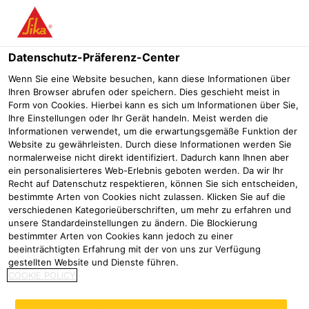
Menü
Datenschutz-Präferenz-Center
Wenn Sie eine Website besuchen, kann diese Informationen über
Ihren Browser abrufen oder speichern. Dies geschieht meist in
Form von Cookies. Hierbei kann es sich um Informationen über Sie,
Ihre Einstellungen oder Ihr Gerät handeln. Meist werden die
Informationen verwendet, um die erwartungsgemäße Funktion der
Website zu gewährleisten. Durch diese Informationen werden Sie
normalerweise nicht direkt identifiziert. Dadurch kann Ihnen aber
Trockenmörtelindustrie -
ein personalisierteres Web-Erlebnis geboten werden. Da wir Ihr
Recht auf Datenschutz respektieren, können Sie sich entscheiden,
Massgeschneiderte
bestimmte Arten von Cookies nicht zulassen. Klicken Sie auf die
verschiedenen Kategorieüberschriften, um mehr zu erfahren und
Systemlösungen
unsere Standardeinstellungen zu ändern. Die Blockierung
bestimmter Arten von Cookies kann jedoch zu einer
Gips- und Trockenmörtelzusatzmittel
Trockenmörtelindustrie
beeinträchtigten Erfahrung mit der von uns zur Verfügung
gestellten Website und Dienste führen.
Der Bedarf an Trockenmörtel von der einfachsten
COOKIE POLICY
Anwendung bis zum Spezialprodukt mit besonderen
Anforderungen wird von ca. 650 Trockenmörtelfabriken