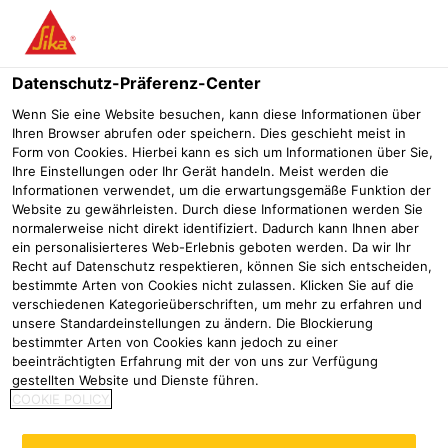
Menü
Datenschutz-Präferenz-Center
Sikafloor®
Sikafloor Marine
Sikafloor® Marine-590
Wenn Sie eine Website besuchen, kann diese Informationen über
Ihren Browser abrufen oder speichern. Dies geschieht meist in
Sikafloor® Marine-590
Form von Cookies. Hierbei kann es sich um Informationen über Sie,
Ihre Einstellungen oder Ihr Gerät handeln. Meist werden die
IMO zugelassene, selbstverlaufende, dekorative 2-komponentige
Informationen verwendet, um die erwartungsgemäße Funktion der
Polyurethan-Verlaufsbeschichtung
Website zu gewährleisten. Durch diese Informationen werden Sie
normalerweise nicht direkt identifiziert. Dadurch kann Ihnen aber
ein personalisierteres Web-Erlebnis geboten werden. Da wir Ihr
Sikafloor® Marine-590 ist ein 2-komponentiges,
Recht auf Datenschutz respektieren, können Sie sich entscheiden,
selbstverlaufendes, aliphatisches Polyurethanbindemittel
bestimmte Arten von Cookies nicht zulassen. Klicken Sie auf die
verschiedenen Kategorieüberschriften, um mehr zu erfahren und
für dekorative Beschichtungen im Innenbereich als
unsere Standardeinstellungen zu ändern. Die Blockierung
®
Bestandteil des Sikafloor
Mehr
Marine Deco Comfort Systems
bestimmter Arten von Cookies kann jedoch zu einer
®
sowie des Sikafloor
Marine Deco Teak Systems im Innen-
beeinträchtigten Erfahrung mit der von uns zur Verfügung
und Außenbereich. Sikafloor® Marine-590 ist getestet nach
Sehr UV-stabil (nicht vergilbend)
gestellten Website und Dienste führen.
Dekorative Designlösungen
COOKIE POLICY
FTP Code System und erfüllt die Anforderungen der
IMO zugelassen
Internationalen Maritimen Organisation (IMO).