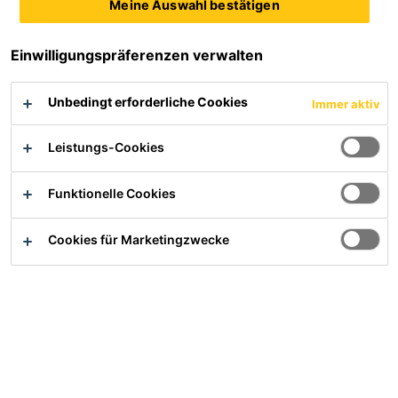
Meine Auswahl bestätigen
Produktdatenblatt
Sicherheitsdatenblatt
Einwilligungspräferenzen verwalten
Alle Dokumente anzeigen
Unbedingt erforderliche Cookies
Immer aktiv
Leistungs-Cookies
Sie wünschen weitere Informationen zur Sikafloor®
Marine Produktserie?
Funktionelle Cookies
Kontaktieren Sie uns gerne jederzeit über unser
Kontaktformular
.
Cookies für Marketingzwecke
Übersicht
PRODUKTVORTEILE
Sehr UV-stabil (nicht vergilbend)