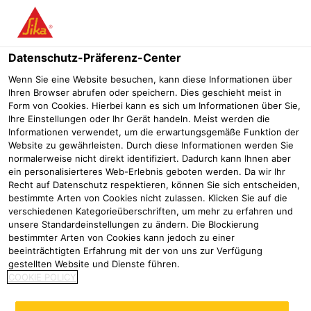
Menü
Datenschutz-Präferenz-Center
Wenn Sie eine Website besuchen, kann diese Informationen über
Ihren Browser abrufen oder speichern. Dies geschieht meist in
Form von Cookies. Hierbei kann es sich um Informationen über Sie,
Produkte Hausgeräte
Ihre Einstellungen oder Ihr Gerät handeln. Meist werden die
Informationen verwendet, um die erwartungsgemäße Funktion der
Website zu gewährleisten. Durch diese Informationen werden Sie
Industrie
Geräte & Maschinen
Hausgeräte
normalerweise nicht direkt identifiziert. Dadurch kann Ihnen aber
ein personalisierteres Web-Erlebnis geboten werden. Da wir Ihr
Suchen Sie ein Produkt?
Recht auf Datenschutz respektieren, können Sie sich entscheiden,
bestimmte Arten von Cookies nicht zulassen. Klicken Sie auf die
Geben Sie einfach den Produktnamen in das Suchfeld
verschiedenen Kategorieüberschriften, um mehr zu erfahren und
unsere Standardeinstellungen zu ändern. Die Blockierung
ein oder wählen Sie die Sika-Produktfamilie aus.
bestimmter Arten von Cookies kann jedoch zu einer
Weitere technische Informationen sowie Produkt- und
beeinträchtigten Erfahrung mit der von uns zur Verfügung
Sicherheitsdatenblätter erhalten Sie durch den Klick auf
gestellten Website und Dienste führen.
das Produkt.
COOKIE POLICY
Produktfamilie