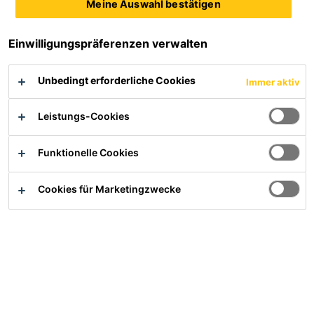
Meine Auswahl bestätigen
19 results found
Einwilligungspräferenzen verwalten
Unbedingt erforderliche Cookies
Immer aktiv
SikaFast®-555 L03
SikaFast®-555 L05
Leistungs-Cookies
Schnellhärtender
Schnellhärtender
Funktionelle Cookies
zweikomponenten
zweikomponenten
Strukturklebstoff
Strukturklebstoff
Cookies für Marketingzwecke
Produktdatenblatt
Produktdatenblatt
SikaFast®-555 L10
SikaLastomer®-710
Schnellhärtender
zweikomponenten
Dichtstoff auf Butylbasis
Strukturklebstoff