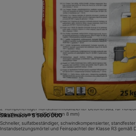
SikaTop® TW
Kunststoffmodifizierter, hochsulfatbeständiger Egalisiermörtel fü
Abwasserbauwerke
SikaTop® TW
Kunststoffmodifizierter, hochsulfatbeständiger Egalisiermörtel fü
Abwasserbauwerke
SikaTop® ES-108
2-Komponentiger Kunststoffmodifizierter Betonersatz für horizo
Ingenieurbauwerke (Größtkorn 8 mm)
SikaEmaco® S 5800 DUO
Schneller, sulfatbeständiger, schwindkompensierter, standfester
Instandsetzungsmörtel und Feinspachtel der Klasse R3 gemäß 