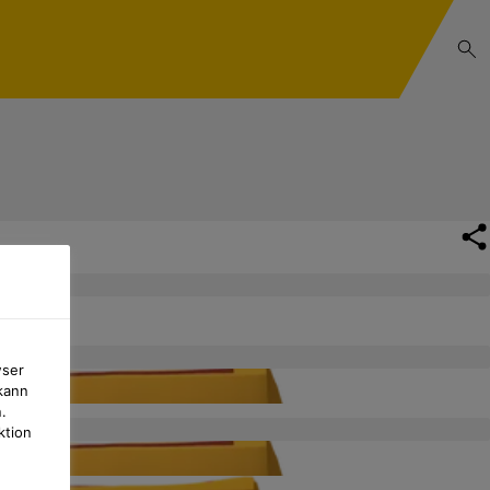
wser
kann
.
ktion