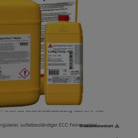
Produktdatenblatt
o® S 551 zur Betoninstandsetzung nach ZTV-ING
güteter, sulfatbeständiger ECC Feinspachtel
Produktdatenblatt