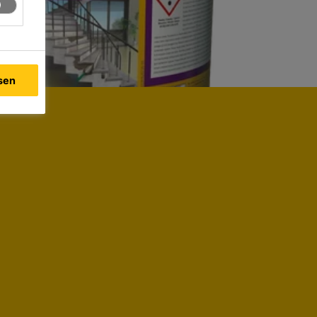
ionsschutz und Haftbrücke für das Sika MonoTop-PCC-
ssen
Produktdatenblatt
ionsschutz und Haftbrücke für das Sika MonoTop-PCC-
Produktdatenblatt
gsmörtel im Brücken- und Ingenieurbau für horizontale
n 4 mm)
Produktdatenblatt
®
chtel für das Sika MonoTop
-PCC-System
Produktdatenblatt
oxidharzklebstoff für kraftschlüssiges Verkleben und
Produktdatenblatt