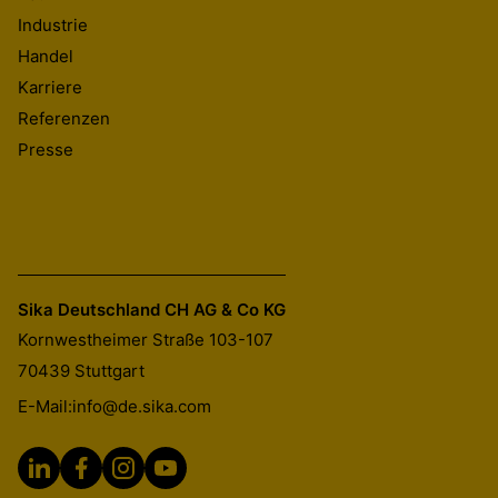
Industrie
Handel
Karriere
Referenzen
Presse
Sika Deutschland CH AG & Co KG
Kornwestheimer Straße 103-107
70439
Stuttgart
SikaEmaco® P 501
E-Mail:
info@de.sika.com
Korrosionsschutz für Ingenieurbauwerke nach ZTV-ING
SikaEmaco® P 511
Mörtelhaftbrücke für SikaEmaco® S 551 zur Betoninstandsetzu