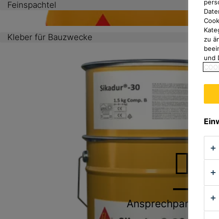
pers
Feinspachtel
Date
Cook
Kate
Kleber für Bauzwecke
zu ä
beei
und 
COOK
Ein
Ansprechpartners