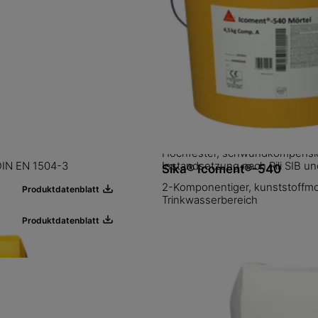
SikaEmaco® S 5500
Hochfester, schwundkompensier
DIN EN 1504-3
Instandsetzung nach Rili SIB 
Sika® Icoment®-540
2-Komponentiger, kunststoffmod
Produktdatenblatt
Trinkwasserbereich
Produktdatenblatt