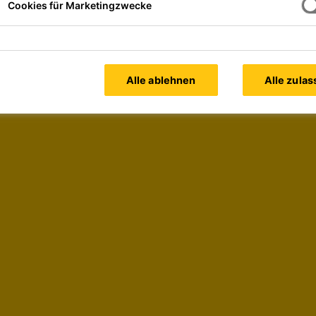
Cookies für Marketingzwecke
Sika MonoTop®-910 N
Kunststoffmodifizierter Korros
System
Sika MonoTop®-910 N
Produktdatenblatt
Alle ablehnen
Alle zula
 NEU-System
Kunststoffmodifizierter Korros
System
Sika® BM-04
Produktdatenblatt
 für das Sika
1 Komponentiger Instandsetzun
Flächen - PCC I / RM (Größtkor
Sika MonoTop®-723 DE
Produktdatenblatt
Betoninstandsetzung
Kunststoffmodifizierter Feinspa
Produktdatenblatt
Sikadur®-31+
Sehr emissionsarmer 2-Komp. Ep
für Betoninstandsetzungen
Produktdatenblatt