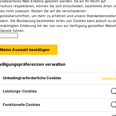
onalisierteres Web-Erlebnis geboten werden. Da wir Ihr Recht auf
nschutz respektieren, können Sie sich entscheiden, bestimmte Arten v
ies nicht zulassen. Klicken Sie auf die verschiedenen
gorieüberschriften, um mehr zu erfahren und unsere Standardeinstellu
ndern. Die Blockierung bestimmter Arten von Cookies kann jedoch zu ei
nträchtigten Erfahrung mit der von uns zur Verfügung gestellten Websi
Dienste führen.
IE POLICY
Haben Sie Fragen?
Meine Auswahl bestätigen
Bitte kontaktieren Sie uns.
willigungspräferenzen verwalten
Unbedingt erforderliche Cookies
Immer a
Leistungs-Cookies
Funktionelle Cookies
uche