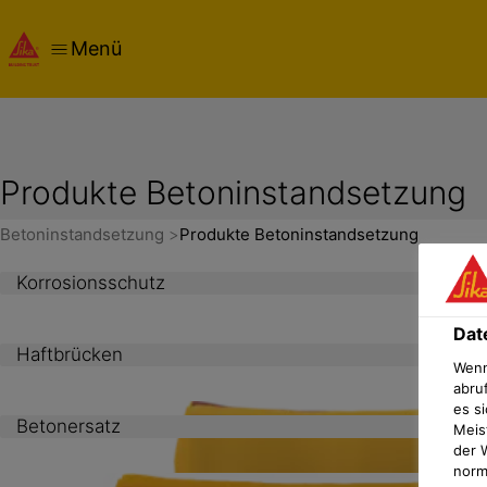
Menü
Produkte Betoninstandsetzung
Betoninstandsetzung
Produkte Betoninstandsetzung
Korrosionsschutz
Dat
Haftbrücken
Wenn
abru
es si
Betonersatz
Meis
der 
norma