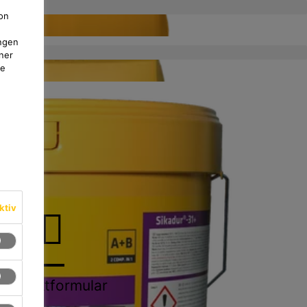
on
ngen
ner
te
ktiv
Kontaktformular