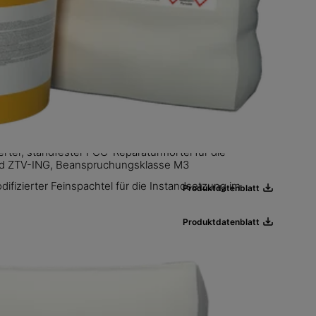
ter, standfester PCC-Reparaturmörtel für die
und ZTV-ING, Beanspruchungsklasse M3
ifizierter Feinspachtel für die Instandsetzung im
Produktdatenblatt
Produktdatenblatt