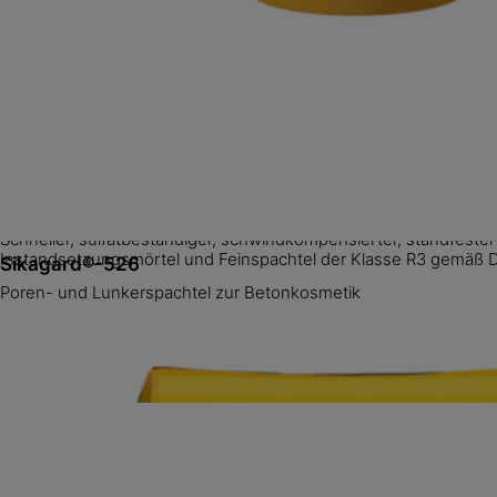
SikaEmaco® S 5800 DUO
Schneller, sulfatbeständiger, schwindkompensierter, standfester
Instandsetzungsmörtel und Feinspachtel der Klasse R3 gemäß 
Sikagard®-526
Poren- und Lunkerspachtel zur Betonkosmetik