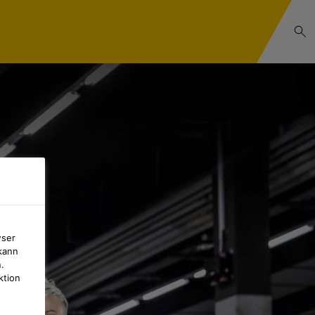
wser
kann
.
ktion