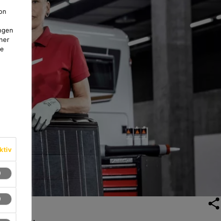
on
ngen
ner
te
ktiv