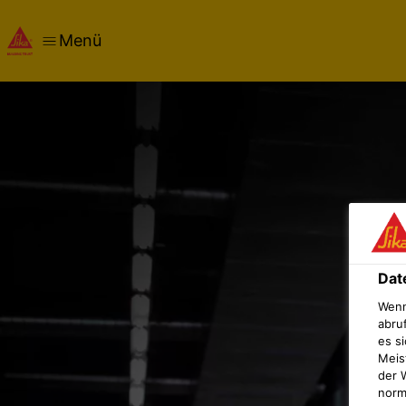
Menü
Dat
Wenn
abru
es si
Meis
der 
norma