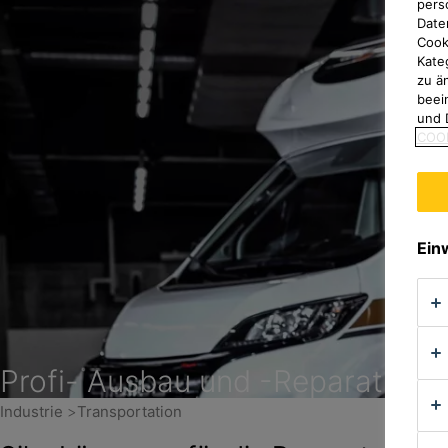
pers
Date
Cook
Kate
zu ä
beei
und 
COOK
Ein
Profi- Ausbau und -Repara­tur C
Industrie
Transportation