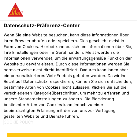
Menü
Datenschutz-Präferenz-Center
Wenn Sie eine Website besuchen, kann diese Informationen über
Ihren Browser abrufen oder speichern. Dies geschieht meist in
Form von Cookies. Hierbei kann es sich um Informationen über Sie,
Ihre Einstellungen oder Ihr Gerät handeln. Meist werden die
Informationen verwendet, um die erwartungsgemäße Funktion der
Website zu gewährleisten. Durch diese Informationen werden Sie
normalerweise nicht direkt identifiziert. Dadurch kann Ihnen aber
ein personalisierteres Web-Erlebnis geboten werden. Da wir Ihr
Recht auf Datenschutz respektieren, können Sie sich entscheiden,
bestimmte Arten von Cookies nicht zulassen. Klicken Sie auf die
verschiedenen Kategorieüberschriften, um mehr zu erfahren und
Elektrovergussmassen
unsere Standardeinstellungen zu ändern. Die Blockierung
bestimmter Arten von Cookies kann jedoch zu einer
Industrie
Advanced Resins
Elektrovergussmassen
beeinträchtigten Erfahrung mit der von uns zur Verfügung
Leistungsstarke Harzformulierungen für
gestellten Website und Dienste führen.
COOKIE POLICY
Verguss-, Verkapselungs- und
Gussanwendungen in zahlreichen Branchen.