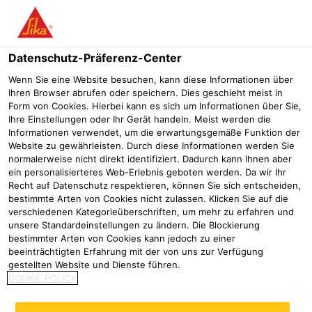
Menü
Datenschutz-Präferenz-Center
Wenn Sie eine Website besuchen, kann diese Informationen über
Ihren Browser abrufen oder speichern. Dies geschieht meist in
Form von Cookies. Hierbei kann es sich um Informationen über Sie,
Ihre Einstellungen oder Ihr Gerät handeln. Meist werden die
Informationen verwendet, um die erwartungsgemäße Funktion der
Website zu gewährleisten. Durch diese Informationen werden Sie
normalerweise nicht direkt identifiziert. Dadurch kann Ihnen aber
Ausbildung als Fachlagerist
ein personalisierteres Web-Erlebnis geboten werden. Da wir Ihr
Recht auf Datenschutz respektieren, können Sie sich entscheiden,
(m/w/d) / Fachkraft für
bestimmte Arten von Cookies nicht zulassen. Klicken Sie auf die
verschiedenen Kategorieüberschriften, um mehr zu erfahren und
Lagerlogistik (m/w/d)
unsere Standardeinstellungen zu ändern. Die Blockierung
bestimmter Arten von Cookies kann jedoch zu einer
Karriere
Ausbildung & Studium
Fachlagerist (m/w/d) / Fachkr
beeinträchtigten Erfahrung mit der von uns zur Verfügung
gestellten Website und Dienste führen.
Während Ihrer praxisorientierten Ausbildung
COOKIE POLICY
zum Fachlagerist (m/w/d) erwarten Sie
spannende und interessante Tätigkeiten in