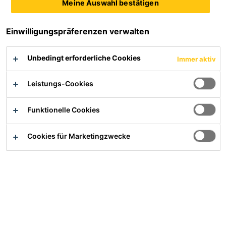
Meine Auswahl bestätigen
Einwilligungspräferenzen verwalten
Unbedingt erforderliche Cookies
Immer aktiv
Service
Leistungs-Cookies
Verwendbarkeitsnachweise und DIBt Gutachten
Dokumenten Download
Funktionelle Cookies
Entsorgung
Cookies für Marketingzwecke
Informationen gemäß Störfallverordnung
Lieferanteninformationen
Produktsicherheit
Einsatzgebiete
Bau