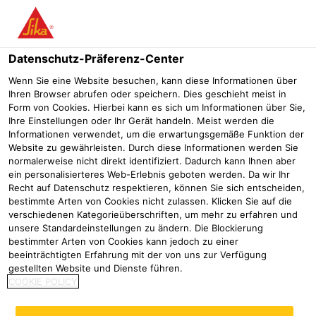
Menü
Datenschutz-Präferenz-Center
Wenn Sie eine Website besuchen, kann diese Informationen über
Ihren Browser abrufen oder speichern. Dies geschieht meist in
Form von Cookies. Hierbei kann es sich um Informationen über Sie,
Reinigungs- und Pflegemittel
Ihre Einstellungen oder Ihr Gerät handeln. Meist werden die
Informationen verwendet, um die erwartungsgemäße Funktion der
Website zu gewährleisten. Durch diese Informationen werden Sie
Betonherstellung
Produkte Betonherstellung
Produkte Fert
normalerweise nicht direkt identifiziert. Dadurch kann Ihnen aber
ein personalisierteres Web-Erlebnis geboten werden. Da wir Ihr
Recht auf Datenschutz respektieren, können Sie sich entscheiden,
bestimmte Arten von Cookies nicht zulassen. Klicken Sie auf die
verschiedenen Kategorieüberschriften, um mehr zu erfahren und
Sika® Betonlöser
Sika® Separol®-235 Care
unsere Standardeinstellungen zu ändern. Die Blockierung
bestimmter Arten von Cookies kann jedoch zu einer
beeinträchtigten Erfahrung mit der von uns zur Verfügung
FORMENTRENNMITTEL UND
gestellten Website und Dienste führen.
BETONLÖSER - BASIS
MISCHERSCHUTZ AUF BASIS
COOKIE POLICY
PHOSPHORSÄURE
PFLANZLICHER ÖLE
Produktdatenblatt
Produktdatenblatt