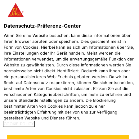
Menü
Datenschutz-Präferenz-Center
Wenn Sie eine Website besuchen, kann diese Informationen über
Ihren Browser abrufen oder speichern. Dies geschieht meist in
Form von Cookies. Hierbei kann es sich um Informationen über Sie,
Produktsuche
Ihre Einstellungen oder Ihr Gerät handeln. Meist werden die
Informationen verwendet, um die erwartungsgemäße Funktion der
Website zu gewährleisten. Durch diese Informationen werden Sie
Industrie
Produktsuche
normalerweise nicht direkt identifiziert. Dadurch kann Ihnen aber
ein personalisierteres Web-Erlebnis geboten werden. Da wir Ihr
Suchen Sie ein Produkt?
Recht auf Datenschutz respektieren, können Sie sich entscheiden,
bestimmte Arten von Cookies nicht zulassen. Klicken Sie auf die
Geben Sie einfach den Produktnamen in das Suchfeld
verschiedenen Kategorieüberschriften, um mehr zu erfahren und
unsere Standardeinstellungen zu ändern. Die Blockierung
ein oder wählen Sie die Sika-Produktfamilie aus.
bestimmter Arten von Cookies kann jedoch zu einer
Weitere technische Informationen sowie Produkt- und
beeinträchtigten Erfahrung mit der von uns zur Verfügung
Sicherheitsdatenblätter erhalten Sie durch den Klick auf
gestellten Website und Dienste führen.
das Produkt.
COOKIE POLICY
Produktfamilie